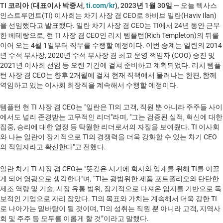
TI 코리아 (대표이사
박중서,
ti.com/kr
), 2023년 1월 30일
— 오늘 텍사스
인스트루먼트(TI) 이사회는 차기 사장 겸 CEO로 하비브 일란(Haviv Ilan)
을 선임했다고 발표했다. 일란 차기 사장 겸 CEO는 TI에서 24년 동안 근무
한 베테랑으로, 현 TI 사장 겸 CEO인 리치 템플턴(Rich Templeton)의 뒤를
이어 오는 4월 1일부터 직무를 수행할 예정이다. 이번 승계는 일란의 2014
년 수석 부사장, 2020년 수석 부사장 겸 최고 운영 책임자 (COO) 승진 및
2021년 이사회 선임 등 오랜 기간에 걸쳐 준비하고 계획되었다. 리치 템플
턴 사장 겸 CEO는 향후 2개월에 걸쳐 현재 직책에서 물러나는 한편, 함께
역임하고 있는 이사회 회장직을 계속해서 수행할 예정이다.
템플턴 현 TI 사장 겸 CEO는 "일란은 TI의 고객, 직원 뿐 아니라 주주들 사이
에서도 널리 존경받는 고무적인 리더"라며, "그는 검증된 실적, 혁신에 대한
집중, 승리에 대한 열정 등 탁월한 리더로서의 자질을 보여줬다. TI 이사회
와 나는 일란이 장기적으로 TI의 경쟁력을 더욱 강화할 수 있는 차기 CEO
의 적임자라고 확신한다"고 전했다.
일란 차기 TI 사장 겸 CEO는 "뜻깊은 시기에 회사와 업계를 위해 TI를 이끌
게 되어 영광으로 생각한다"며, “TI는 광범위한 제품 포트폴리오와 탄탄한
제조 역량 및 기술, 시장 유통 범위, 장기적으로 다져온 입지를 기반으로 독
보적인 기업으로 자리 잡았다. TI의 목표와 가치는 계속해서 더욱 강한 TI
로 나아가는 밑바탕이 될 것이며, TI의 성취는 직원 뿐 아니라 고객, 지역사
회 및 주주 등 모두를 이롭게 할 것”이라고 말했다.