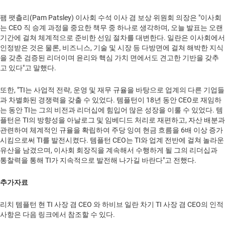
팸 팻츨리(Pam Patsley) 이사회 수석 이사 겸 보상 위원회 의장은 "이사회
는 CEO 직 승계 과정을 중요한 책무 중 하나로 생각하며, 오늘 발표는 오랜
기간에 걸쳐 체계적으로 준비한 선임 절차를 대변한다. 일란은 이사회에서
인정받은 것은 물론, 비즈니스, 기술 및 시장 등 다방면에 걸쳐 해박한 지식
을 갖춘 검증된 리더이며 윤리와 핵심 가치 면에서도 견고한 기반을 갖추
고 있다"고 말했다.
또한, "TI는 사업적 전략, 운영 및 재무 규율을 바탕으로 업계의 다른 기업들
과 차별화된 경쟁력을 갖출 수 있었다. 템플턴이 18년 동안 CEO로 재임하
는 동안 TI는 그의 비전과 리더십에 힘입어 많은 성장을 이룰 수 있었다. 템
플턴은 TI의 방향성을 아날로그 및 임베디드 처리로 재편하고, 자산 배분과
관련하여 체계적인 규율을 확립하여 주당 잉여 현금 흐름을 6배 이상 증가
시킴으로써 TI를 발전시켰다. 템플턴 CEO는 TI와 업계 전반에 걸쳐 놀라운
유산을 남겼으며, 이사회 회장직을 계속해서 수행하게 될 그의 리더십과
통찰력을 통해 TI가 지속적으로 발전해 나가길 바란다"고 전했다.
추가자료
리치 템플턴 현 TI 사장 겸 CEO 와 하비브 일란 차기 TI 사장 겸 CEO의 인적
사항은 다음 링크에서 참조할 수 있다.