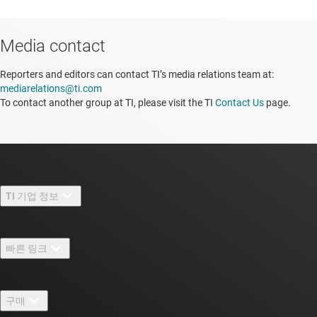
Media contact
Reporters and editors can contact TI’s media relations team at:
mediarelations@ti.com
To contact another group at TI, please visit the TI
Contact Us
page.
TI 기업 정보
TI 기업 정보 개요
빠른 링크
채용
연락처
뉴스룸
구매
TI E2E™ 설계 지원 포럼