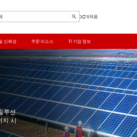
대체품
및 신뢰성
주문 리소스
TI 기업 정보
에너지
EV 충전 인프라
에너지 저장 시스템
스마트 계량기
 솔루션
태양 에너지
너지 시