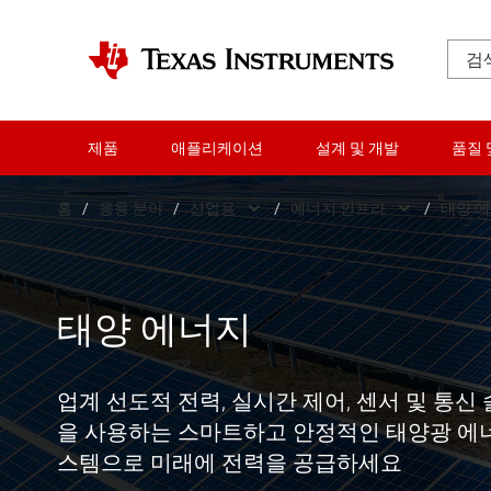
제품
애플리케이션
설계 및 개발
품질 
홈
/
응용 분야
/
산업용
/
에너지 인프라
/
태양 
차량용
우주 항공 및 방위
통신 장비
가전 제품
태양 에너지
데이터 센터
건물 자동화
업계 선도적 전력, 실시간 제어, 센서 및 통신
산업용
에너지 인프라
을 사용하는 스마트하고 안정적인 태양광 에
개인용 전자 제품
산업용 자동화
스템으로 미래에 전력을 공급하세요