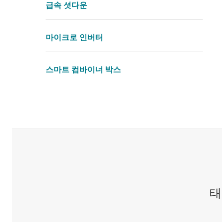
급속 셧다운
마이크로 인버터
스마트 컴바이너 박스
태