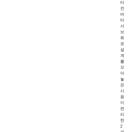
터
컨
버
터
서
브
회
로
설
계
를
모
아
놓
은
사
용
이
편
리
한
2