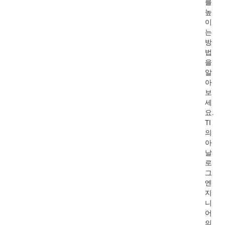
를
높
이
는
방
법
을
알
아
보
세
요.
TI
의
아
날
로
그
엔
지
니
어
의