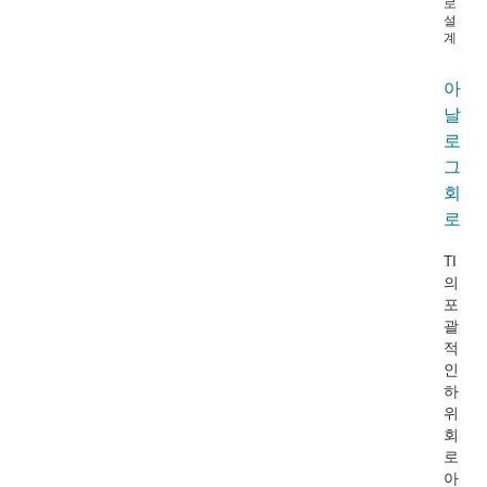
로
설
계
아
날
로
그
회
로
TI
의
포
괄
적
인
하
위
회
로
아