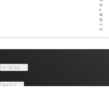
개
의
e
북
입
니
다.
TI 기업 정보
TI 기업 정보 개요
빠른 링크
채용
연락처
뉴스룸
구매
TI E2E™ 설계 지원 포럼