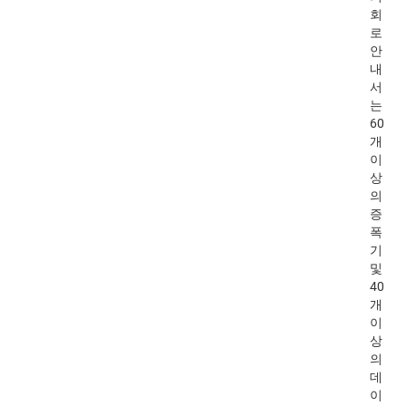
회
로
안
내
서
는
60
개
이
상
의
증
폭
기
및
40
개
이
상
의
데
이