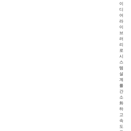
이
디
어
라
이
브
러
리
로
시
스
템
설
계
를
간
소
화
하
고
속
도