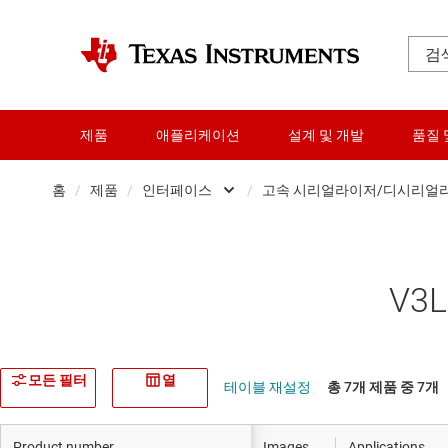
제품
애플리케이션
설계 및 개발
품질 
홈
/
제품
/
인터페이스
/
고속 시리얼라이저/디시리얼
증폭기
CAN 트랜시버
오디오, 햅틱, 피에조
이더넷 IC
V3
클록 및 타이밍
HDMI, 디스플레
데이터 컨버터
고속 시리얼
모든 필터
열
테이블 재설정
총 7개 제품 중 7개
다이 및 웨이퍼 서비스
I2C, I3C 및 SPI
Product number
Images
Applications