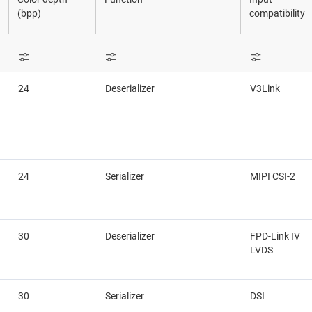
지털 I/O
센서
직렬 디지털 인터페이스(SDI) IC
(bpp)
compatibility
스위치 및 멀티플렉서
SBC(시스템 기반 칩)
 및 PECL IC
무선 연결
USB IC
24
Deserializer
V3Link
지 인터페이스(MSDI) IC
24
Serializer
MIPI CSI-2
30
Deserializer
FPD-Link IV
LVDS
30
Serializer
DSI