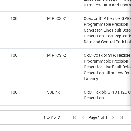
Ultra-Low Data and Contr
100
MIPI CSI-2
Coax or STP, Flexible GPIO
Programmable Precision 
Generator, Line Fault Dete
Generation, Port Replicat
Data and Control Path La
100
MIPI CSI-2
CRC, Coax or STP, Flexible
Programmable Precision 
Generator, Line Fault Dete
Generation, Ultra-Low Dat
Latency
100
V3Link
CRC, Flexible GPIOs, I2C C
Generation
1
to
7
of
7
Page
1
of
1