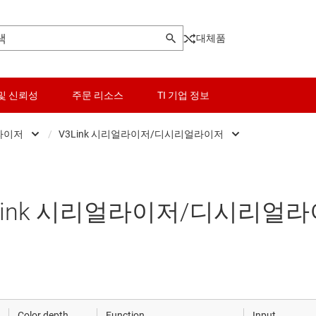
대체품
및 신뢰성
주문 리소스
TI 기업 정보
라이저
/
V3Link 시리얼라이저/디시리얼라이저
로직 및 전압 변환
FPD-Link 시리얼라이저/디시리얼라이저
광 네트워킹 IC
마이크로컨트롤러(MCU) 및 프로세서
V3Link 시리얼라이저/디시리얼라이저
기타 인터페이스
Link 시리얼라이저/디시리얼
이 포트 및 MIPI IC
모터 드라이버
PCIe, SAS 및 SATA IC
라이저/디시리얼라이저
전력 관리
RS-232 트랜시버
 IC
RF 및 마이크로파
RS-485 및 RS-422 트랜시버
Color depth
Function
Input