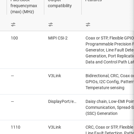
frequencymax
compatibility
(max) (MHz)
100
MIPI CSI-2
Coax or STP, Flexible GPIO
Programmable Precision 
Generator, Line Fault Dete
Generation, Port Replicat
Data and Control Path La
—
V3Link
Bidirectional, CRC, Coax or
GPIOs, I2C Config, Patter
Temperature sensing
—
DisplayPort/eDP
Daisy chain, Low-EMI Poin
Communication, Spread-S
(SSC) Generation
1110
V3Link
CRC, Coax or STP, Flexible
Line Fault Detection, Patt