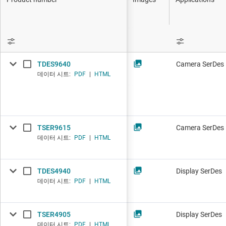
DLP 제품
IO-Link 및 디
인터페이스
LIN 트랜시버
절연
LVDS, M-LVDS
TDES9640
Camera SerDes
멀티 스위치 감
데이터 시트:
PDF
|
HTML
TSER9615
Camera SerDes
데이터 시트:
PDF
|
HTML
TDES4940
Display SerDes
데이터 시트:
PDF
|
HTML
TSER4905
Display SerDes
데이터 시트:
PDF
|
HTML