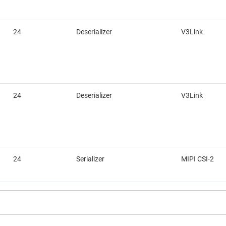
24
Deserializer
V3Link
24
Deserializer
V3Link
24
Serializer
MIPI CSI-2