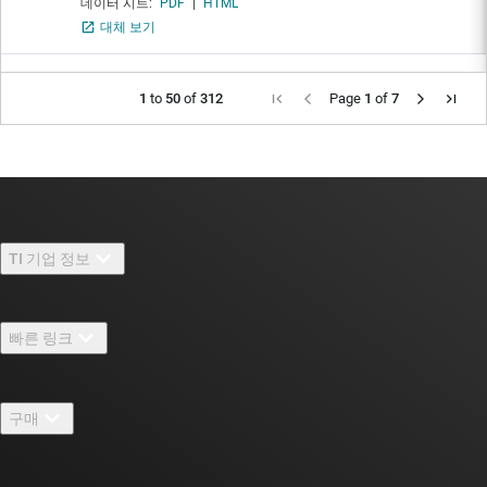
데이터 시트:
PDF
|
HTML
대체 보기
1
to
50
of
312
Page
1
of
7
TI 기업 정보
TI 기업 정보 개요
빠른 링크
채용
연락처
뉴스룸
구매
TI E2E™ 설계 지원 포럼
우리의 이야기 | 칩을 만드는 사람들
TI API 제품군