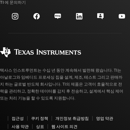
대체품 검색
TI 에 문의하기
이벤트
myTI 회사 계정
고객 지원 센터
투자 관계
배송, 결제 및 세금
패키징
제조
주문 FAQ
품질 및 안정성
사회 공헌
공인 유통업체
myTI 계정 FAQ
텍사스 인스트루먼트는 수십 년 동안 계속해서 발전해 왔습니다. TI는
아날로그와 임베디드 프로세싱 칩을 설계, 제조, 테스트 그리고 판매까
지 하는 글로벌 반도체 회사입니다. TI의 제품은 고객이 효율적으로 전
력을 관리하고, 정확한 데이터를 감지 후 전송하고, 설계에서 핵심 제어
또는 처리 기능을 할 수 있도록 지원합니다.
접근성
쿠키 정책
개인정보 취급방침
영업 약관
사용 약관
상표
웹 사이트 의견