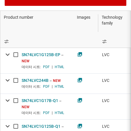
Product number
Images
Technology
family
SN74LVC1G125B-EP
LVC
NEW
데이터 시트:
PDF
|
HTML
SN74LVC244B
LVC
NEW
데이터 시트:
PDF
|
HTML
SN74LVC1G17B-Q1
LVC
NEW
데이터 시트:
PDF
|
HTML
SN74LVC1G125B-Q1
LVC