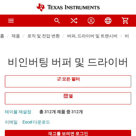
홈
제품
로직 및 전압 변환
버퍼, 드라이버 및 트랜시버
비인버
비인버팅 버퍼 및 드라이버
모든 필터
열
테이블 재설정
총 312개 제품 중 312개
이메일
Excel 다운로드
재고를 보려면 로그인