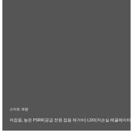
스마트 계량
저잡음, 높은 PSRR(공급 전원 잡음 제거비) LDO(저손실 레귤레