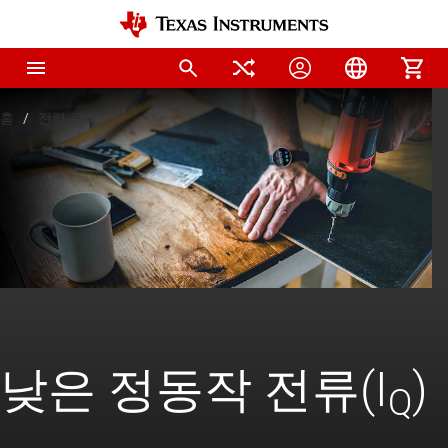
홈
전력 관리
낮은 정동작 전류(I
)
Q