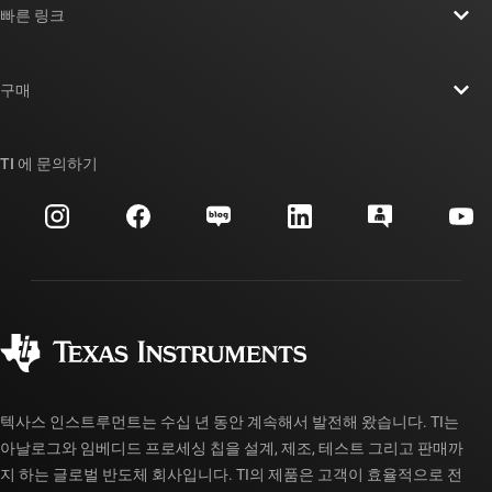
빠른 링크
채용
연락처
뉴스룸
구매
TI E2E™ 설계 지원 포럼
우리의 이야기 | 칩을 만드는 사람들
TI API 제품군
대체품 검색
TI 에 문의하기
이벤트
myTI 회사 계정
고객 지원 센터
투자 관계
배송, 결제 및 세금
패키징
제조
주문 FAQ
품질 및 안정성
사회 공헌
공인 유통업체
myTI 계정 FAQ
텍사스 인스트루먼트는 수십 년 동안 계속해서 발전해 왔습니다. TI는
아날로그와 임베디드 프로세싱 칩을 설계, 제조, 테스트 그리고 판매까
지 하는 글로벌 반도체 회사입니다. TI의 제품은 고객이 효율적으로 전