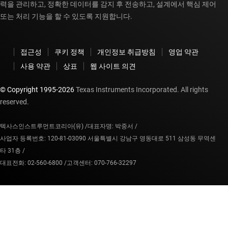
력을 관리하고, 정확한 데이터를 감지 후 전송하고, 설계에서 핵심 제어
또는 처리 기능을 할 수 있도록 지원합니다.
접근성
쿠키 정책
개인정보 취급방침
영업 약관
사용 약관
상표
웹 사이트 의견
© Copyright 1995-
2026
Texas Instruments Incorporated. All rights
reserved.
텍사스인스트루먼트코리아(유) /
대표자명: 박중서 /
사업자 등록번호: 120-81-03090 서울특별시 강남구 영동대로 511 삼성동 무역센
타 31층 /
대표전화: 02-560-6800 /
고객센터: 070-766-32297