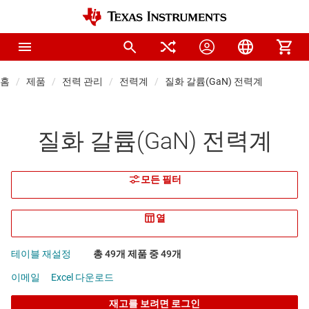
홈
제품
전력 관리
전력계
질화 갈륨(GaN) 전력계
질화 갈륨(GaN) 전력계
모든 필터
열
테이블 재설정
총 49개 제품 중 49개
이메일
Excel 다운로드
재고를 보려면 로그인