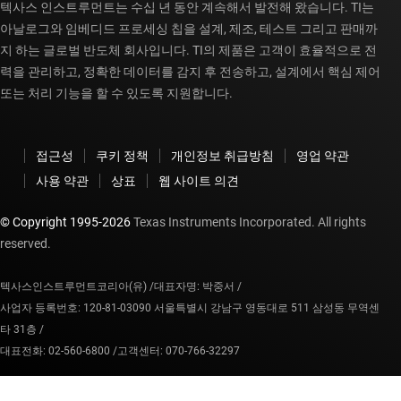
텍사스 인스트루먼트는 수십 년 동안 계속해서 발전해 왔습니다. TI는
아날로그와 임베디드 프로세싱 칩을 설계, 제조, 테스트 그리고 판매까
지 하는 글로벌 반도체 회사입니다. TI의 제품은 고객이 효율적으로 전
력을 관리하고, 정확한 데이터를 감지 후 전송하고, 설계에서 핵심 제어
또는 처리 기능을 할 수 있도록 지원합니다.
접근성
쿠키 정책
개인정보 취급방침
영업 약관
사용 약관
상표
웹 사이트 의견
© Copyright 1995-
2026
Texas Instruments Incorporated. All rights
reserved.
텍사스인스트루먼트코리아(유) /
대표자명: 박중서 /
사업자 등록번호: 120-81-03090 서울특별시 강남구 영동대로 511 삼성동 무역센
타 31층 /
대표전화: 02-560-6800 /
고객센터: 070-766-32297