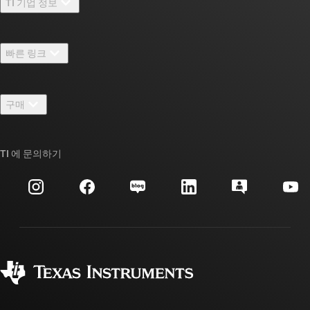
TI 기업 정보
TI 기업 정보 개요
빠른 링크
채용
연락처
뉴스룸
구매
TI E2E™ 설계 지원 포럼
우리의 이야기 | 칩을 만드는 사람들
TI API 제품군
대체품 검색
TI 에 문의하기
이벤트
myTI 회사 계정
고객 지원 센터
투자 관계
배송, 결제 및 세금
패키징
제조
주문 FAQ
품질 및 안정성
사회 공헌
공인 유통업체
myTI 계정 FAQ