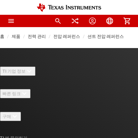
홈
제품
전력 관리
전압 레퍼런스
션트 전압 레퍼런스
TI 기업 정보
TI 기업 정보 개요
빠른 링크
채용
연락처
뉴스룸
구매
TI E2E™ 설계 지원 포럼
우리의 이야기 | 칩을 만드는 사람들
TI API 제품군
대체품 검색