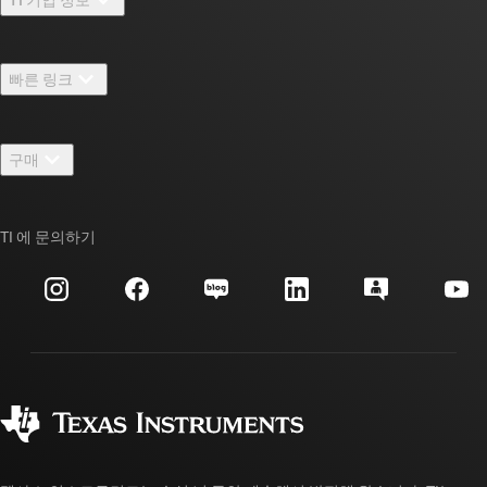
TI 기업 정보 개요
빠른 링크
채용
연락처
뉴스룸
구매
TI E2E™ 설계 지원 포럼
우리의 이야기 | 칩을 만드는 사람들
TI API 제품군
대체품 검색
TI 에 문의하기
이벤트
myTI 회사 계정
고객 지원 센터
투자 관계
배송, 결제 및 세금
패키징
제조
주문 FAQ
품질 및 안정성
사회 공헌
공인 유통업체
myTI 계정 FAQ