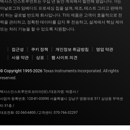
텍사스 인스트루먼트는 수십 년 동안 계속해서 발전해 왔습니다. TI는
아날로그와 임베디드 프로세싱 칩을 설계, 제조, 테스트 그리고 판매까
지 하는 글로벌 반도체 회사입니다. TI의 제품은 고객이 효율적으로 전
력을 관리하고, 정확한 데이터를 감지 후 전송하고, 설계에서 핵심 제어
또는 처리 기능을 할 수 있도록 지원합니다.
접근성
쿠키 정책
개인정보 취급방침
영업 약관
사용 약관
상표
웹 사이트 의견
© Copyright 1995-
2026
Texas Instruments Incorporated. All rights
reserved.
텍사스인스트루먼트코리아(유) /
대표자명: 박중서 /
사업자 등록번호: 120-81-03090 서울특별시 강남구 영동대로 511 삼성동 무역센
타 31층 /
대표전화: 02-560-6800 /
고객센터: 070-766-32297