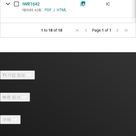
IWR1642
IC
데이터 시트:
PDF
|
HTML
1
to
18
of
18
Page
1
of
1
TI 기업 정보
TI 기업 정보 개요
빠른 링크
채용
연락처
뉴스룸
구매
TI E2E™ 설계 지원 포럼
우리의 이야기 | 칩을 만드는 사람들
TI API 제품군