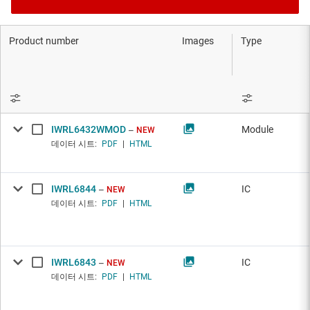
Product number
Images
Type
IWRL6432WMOD
Module
NEW
데이터 시트:
PDF
|
HTML
IWRL6844
IC
NEW
데이터 시트:
PDF
|
HTML
IWRL6843
IC
NEW
데이터 시트:
PDF
|
HTML