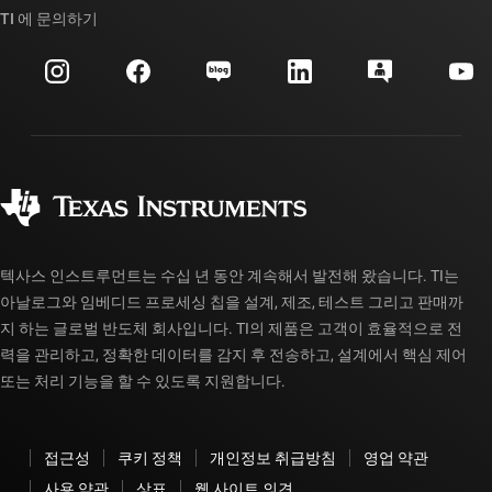
대체품 검색
TI 에 문의하기
이벤트
myTI 회사 계정
고객 지원 센터
투자 관계
배송, 결제 및 세금
패키징
제조
주문 FAQ
품질 및 안정성
사회 공헌
공인 유통업체
myTI 계정 FAQ
텍사스 인스트루먼트는 수십 년 동안 계속해서 발전해 왔습니다. TI는
아날로그와 임베디드 프로세싱 칩을 설계, 제조, 테스트 그리고 판매까
지 하는 글로벌 반도체 회사입니다. TI의 제품은 고객이 효율적으로 전
력을 관리하고, 정확한 데이터를 감지 후 전송하고, 설계에서 핵심 제어
또는 처리 기능을 할 수 있도록 지원합니다.
접근성
쿠키 정책
개인정보 취급방침
영업 약관
사용 약관
상표
웹 사이트 의견