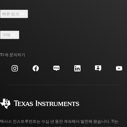
TI 기업 정보 개요
빠른 링크
채용
연락처
뉴스룸
구매
TI E2E™ 설계 지원 포럼
우리의 이야기 | 칩을 만드는 사람들
TI API 제품군
대체품 검색
TI 에 문의하기
이벤트
myTI 회사 계정
고객 지원 센터
투자 관계
배송, 결제 및 세금
패키징
제조
주문 FAQ
품질 및 안정성
사회 공헌
공인 유통업체
myTI 계정 FAQ
텍사스 인스트루먼트는 수십 년 동안 계속해서 발전해 왔습니다. TI는