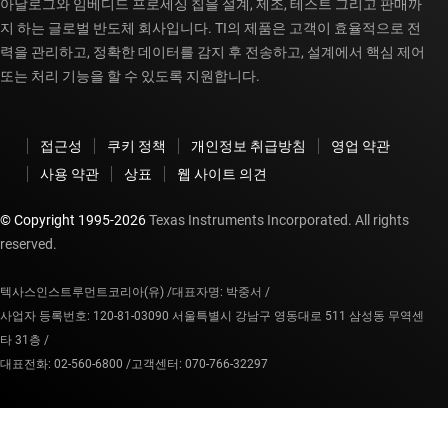
아날로그와 임베디드 프로세싱 칩을 설계, 제조, 테스트 그리고 판매까
지 하는 글로벌 반도체 회사입니다. TI의 제품은 고객이 효율적으로 전
력을 관리하고, 정확한 데이터를 감지 후 전송하고, 설계에서 핵심 제어
또는 처리 기능을 할 수 있도록 지원합니다.
접근성
쿠키 정책
개인정보 취급방침
영업 약관
사용 약관
상표
웹 사이트 의견
© Copyright 1995-
2026
Texas Instruments Incorporated. All rights
reserved.
텍사스인스트루먼트코리아(유) /
대표자명: 박중서 /
사업자 등록번호: 120-81-03090 서울특별시 강남구 영동대로 511 삼성동 무역센
타 31층 /
대표전화: 02-560-6800 /
고객센터: 070-766-32297