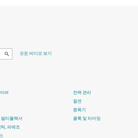
모든 비디오 보기
라이버
전력 관리
절연
증폭기
및 멀티플렉서
클록 및 타이밍
햅틱, 피에조
스