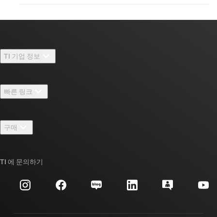
TI 기업 정보
TI 기업 정보 개요
빠른 링크
채용
연락처
뉴스룸
구매
TI E2E™ 설계 지원 포럼
우리의 이야기 | 칩을 만드는 사람들
TI API 제품군
대체품 검색
TI 에 문의하기
이벤트
myTI 회사 계정
고객 지원 센터
투자 관계
배송, 결제 및 세금
패키징
제조
주문 FAQ