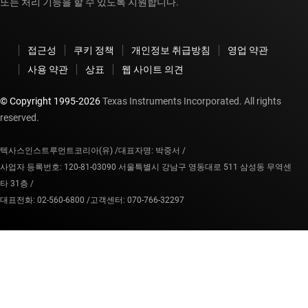
또는 처리 기능을 할 수 있도록 지원합니다.
접근성
쿠키 정책
개인정보 취급방침
영업 약관
사용 약관
상표
웹 사이트 의견
© Copyright 1995-
2026
Texas Instruments Incorporated. All rights
reserved.
텍사스인스트루먼트코리아(유) /
대표자명: 박중서 /
사업자 등록번호: 120-81-03090 서울특별시 강남구 영동대로 511 삼성동 무역센
타 31층 /
대표전화: 02-560-6800 /
고객센터: 070-766-32297