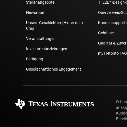
Stellenangebote
TI E2E™-Design-
Newsroom
Querverweis-Su
Unsere Geschichten | Hinter dem
Kundensupport
Chip
Gehäuse
Veranstaltungen
Qualität & Zuver
Investorenbeziehungen
myTI-Konto FAQ
Fertigung
Gesellschaftliches Engagement
Schon 
analog
Kunde
Bereit