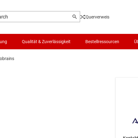
Querverweis
lung
Qualität & Zuverlässigkeit
Bestellressourcen
Üb
obrains