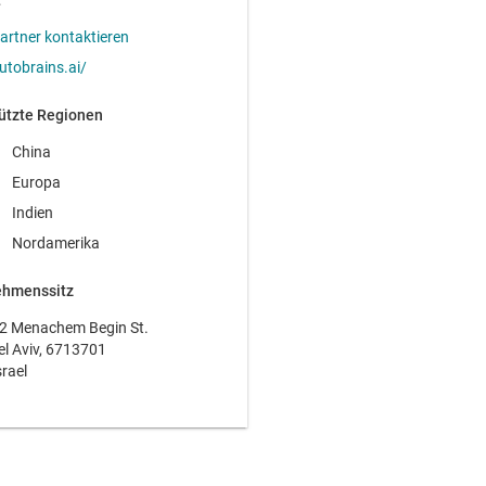
t
artner kontaktieren
utobrains.ai/
ützte Regionen
China
Europa
Indien
Nordamerika
ehmenssitz
2 Menachem Begin St.
el Aviv, 6713701
srael