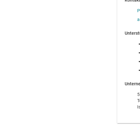
Kontak
P
a
Unterst
Untern
5
T
I