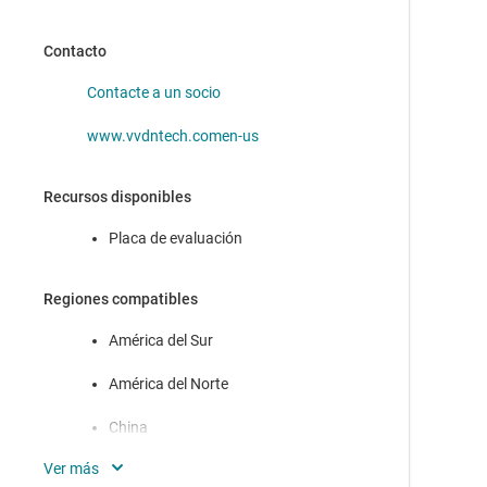
TPS6521825
—
Administración de energía IC (PMIC) para mini
NXP i.MX 8M
Contacto
TPS6521835
—
Administración de energía IC (PMIC) para NXP
i.MX 6ULL/6UltraLite
Contacte a un socio
www.vvdntech.comen-us
Recursos disponibles
Placa de evaluación
Regiones compatibles
América del Sur
América del Norte
China
Europa