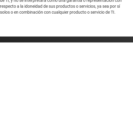
de TI, y no se interpretará como una garantía o representación con
respecto a la idoneidad de sus productos o servicios, ya sea por sí
solos o en combinación con cualquier producto o servicio de TI.
Sobre TI
Información general sobre Acerca de TI
Enlaces rápidos
Carreras laborales
Contáctenos
Sala de redacción
Comprar
Foros de soporte de diseño de TI E2E™
Nuestras historias | Detrás del chip
Suites de API de TI
Búsqueda de referencias cruzadas
Conéctese con nosotros
Eventos
Cuentas de empresa myTI