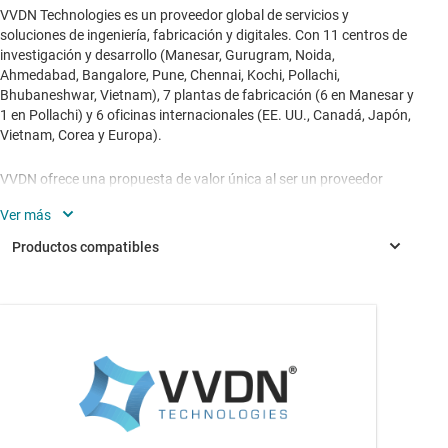
VVDN Technologies es un proveedor global de servicios y
soluciones de ingeniería, fabricación y digitales. Con 11 centros de
investigación y desarrollo (Manesar, Gurugram, Noida,
Ahmedabad, Bangalore, Pune, Chennai, Kochi, Pollachi,
Bhubaneshwar, Vietnam), 7 plantas de fabricación (6 en Manesar y
1 en Pollachi) y 6 oficinas internacionales (EE. UU., Canadá, Japón,
Vietnam, Corea y Europa).
VVDN ofrece una propuesta de valor única al ser un proveedor
integral para sus clientes, ofreciendo servicios completos de
desarrollo de hardware, desarrollo de software, nube y
aplicaciones, diseño mecánico, pruebas, automatización, pre-
conformidad y fabricación.
La sede central de VVDN en la India se encuentra en el Global
Innovation Park de Manesar, Gurugram, India, y su sede central en
LP8733
—
Convertidores buck dobles de alta corriente y
Norteamérica está ubicada en Fremont, California, EE. UU.
reguladores lineales dobles
Ayudamos a los clientes a dirigir sus soluciones de última
generación en los ámbitos de 5G, centros de datos, redes y Wi-Fi,
TPS6521815
—
Administración de energía IC (PMIC)
Internet de las cosas, visión, uso automotriz y nube y aplicaciones.
programable por el usuario con 6 convertidores CC/CC, 1 LDO y 3