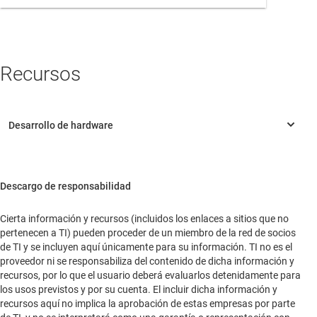
India
Japón
Recursos
Oceanía
Resto de Asia
África
Sede central
Descargo de responsabilidad
46610 Landing Pkwy
Fremont, California, 94538
Cierta información y recursos (incluidos los enlaces a sitios que no
United States of America
pertenecen a TI) pueden proceder de un miembro de la red de socios
de TI y se incluyen aquí únicamente para su información. TI no es el
proveedor ni se responsabiliza del contenido de dicha información y
recursos, por lo que el usuario deberá evaluarlos detenidamente para
los usos previstos y por su cuenta. El incluir dicha información y
recursos aquí no implica la aprobación de estas empresas por parte