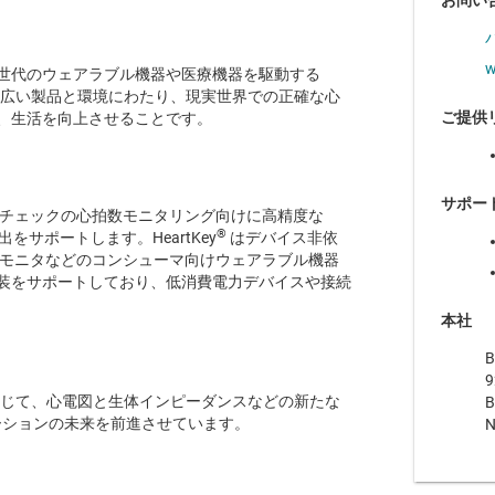
お問い
w
り、次世代のウェアラブル機器や医療機器を駆動する
、幅広い製品と環境にわたり、現実世界での正確な心
ご提供
、生活を向上させることです。
サポー
チェックの心拍数モニタリング向けに高精度な
®
サポートします。HeartKey
はデバイス非依
拍モニタなどのコンシューマ向けウェアラブル機器
装をサポートしており、低消費電力デバイスや接続
本社
B
9
 を通じて、心電図と生体インピーダンスなどの新たな
B
ーションの未来を前進させています。
N