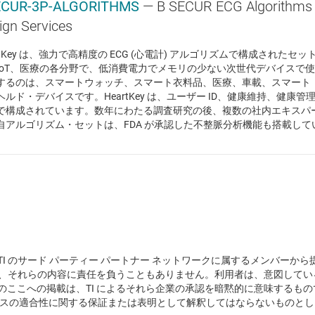
ECUR-3P-ALGORITHMS
— B SECUR ECG Algorithms 
ign Services
artKey は、強力で高精度の ECG (心電計) アルゴリズムで構成された
IoT、医療の各分野で、低消費電力でメモリの少ない次世代デバイスで
するのは、スマートウォッチ、スマート衣料品、医療、車載、スマート
ヘルド・デバイスです。HeartKey は、ユーザー ID、健康維持、健康
で構成されています。数年にわたる調査研究の後、複数の社内エキスパ
自アルゴリズム・セットは、FDA が承認した不整脈分析機能も搭載しています。He
、TI のサード パーティー パートナー ネットワークに属するメンバー
なく、それらの内容に責任を負うこともありません。利用者は、意図して
ここへの掲載は、TI によるそれら企業の承認を暗黙的に意味するもので
ビスの適合性に関する保証または表明として解釈してはならないものとし