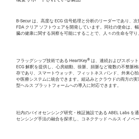
B-Secur は、高度な ECG 信号処理と分析のリーダーであ
FDA クリア ソフトウェアを開発しています。同社の使命は
臓の健康に関する洞察を可能にすることで、人々の生命を守り
®
フラッグシップ技術である HeartKey
は、連続およびスポット
ECG 解釈を提供し、心房細動、徐脈、頻脈など複数の不整脈検出を
存であり、スマートウォッチ、フィットネス バンド、外来心
や医療システムに統合できます。組込みとクラウドの両方の実
型ヘルス プラットフォームへの導入に対応できます。
社内のバイオセンシング研究・検証施設である ABEL Labs
センシング手法の融合を探求し、コネクテッド ヘルス イノベ