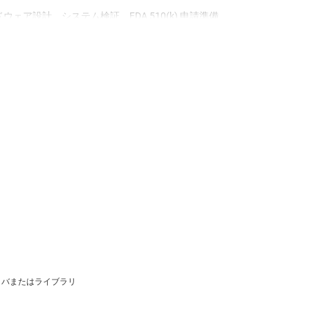
ウェア設計、システム検証、FDA 510(k) 申請準備
供します。
速し、統合のリスクを低減し、パートナーが高性能
支援します。
イバまたはライブラリ