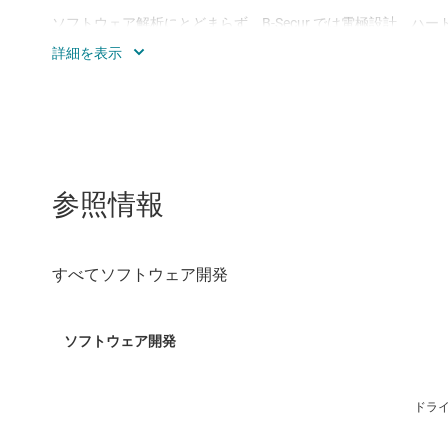
ソフトウェア解析にとどまらず、B-Secur では電極設計、ハード
や ISO 13485 の品質管理を含む規制サポートの専門知識も提
世界のテクノロジー リーダーからの信頼を受けて、開発を加
な医療グレード デバイスを自信を持って市場投入できるよう
参照情報
ドラ