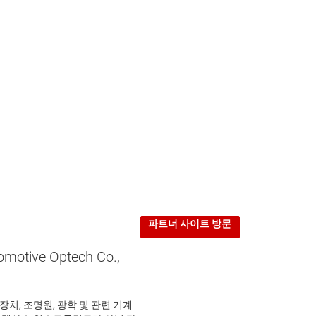
중국
735 N 1st Street
an Jose, California, 95112
nited States of America
파트너 사이트 방문
tive Optech Co.,
미러 장치, 조명원, 광학 및 관련 기계