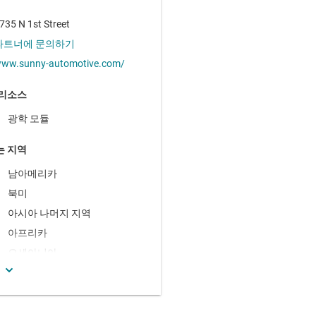
735 N 1st Street
파트너에 문의하기
ww.sunny-automotive.com/
 리소스
광학 모듈
는 지역
남아메리카
북미
아시아 나머지 지역
아프리카
오세아니아
유럽
인도
일본