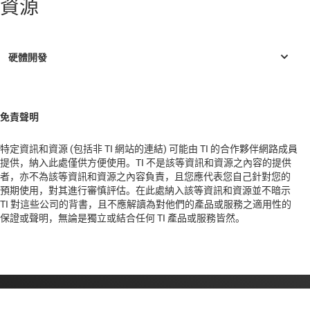
資源
大洋洲
日本
歐洲
總部
免責聲明
Chikama-tori 2-13-1 Minami-ku
Nagoya, 457-0071
特定資訊和資源 (包括非 TI 網站的連結) 可能由 TI 的合作夥伴網路成員
Japan
提供，納入此處僅供方便使用。TI 不是該等資訊和資源之內容的提供
者，亦不為該等資訊和資源之內容負責，且您應代表您自己針對您的
預期使用，對其進行審慎評估。在此處納入該等資訊和資源並不暗示
TI 對這些公司的背書，且不應解讀為對他們的產品或服務之適用性的
保證或聲明，無論是獨立或結合任何 TI 產品或服務皆然。