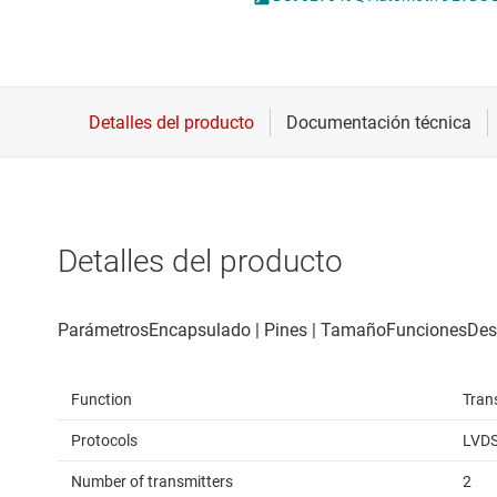
Conectividad inalámbrica
Circuitos integrados H
Controladores para motores
Circuitos integrados 
Convertidores de datos
Circuitos integrados p
Interfaz
Circuitos integrados P
Detalles del producto
Function
Tran
Protocols
LVD
Number of transmitters
2