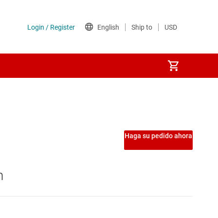
ntegrados USB
S digitales
Haga su pedido ahora
faces
n
res-deserializadores de alta velocidad
res CAN