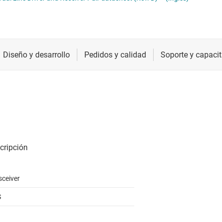
DMI, DisplayPort y MIPI
Radiofrecuencia y microondas
Transcepto
LVDS, M-LVDS y PECL
Relojes y sincronización
Transcepto
ara redes ópticas
Sensores
Transcepto
CIe, SAS y SATA
Servicios de chip y oblea
sceiver
S