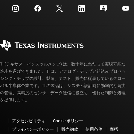
myTI 法人アカウント
カスタマー・サポート・センター
投資家向け情報
配送、お支払い、および税金
パッケージ
製造
ご注文に関する FAQ
品質と信頼性
コーポレート・シティズンシップ
販売特約店
myTI アカウントの FAQ
TI (テキサス・インスツルメンツ) は、数十年にわたって実現可能な
進歩を遂げてきました。TI は、アナログ・チップと組込みプロセッ
シング・チップの設計、製造、テスト、販売に従事しているグロー
バル半導体企業です。TI の製品は、システム設計時に効率的な電力
の管理、高精度のセンサ、データ送信に役立ち、優れた制御と処理
を提供します。
アクセシビリティ
Cookie ポリシー
プライバシーポリシー
販売約款
使用条件
商標