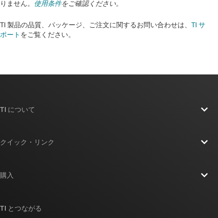
りません。
使用条件
をご確認ください。
TI 製品の品質、パッケージ、ご注文に関するお問い合わせは、
TI サ
ポート
をご覧ください。​​​​​​​​​​​​​​
TI について
TI の概要
クイック・リンク
採用情報
お問い合わせ
ニュース
購入
TI E2E™ 設計サポート・フォーラム
ストーリー | チップ開発の舞台裏
TI API スイート
クロスリファレンス検索
TI とつながる
イベント