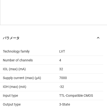
Technology family
LVT
Number of channels
4
IOL (max) (mA)
32
Supply current (max) (µA)
7000
IOH (max) (mA)
-32
Input type
TTL-Compatible CMOS
Output type
3-State