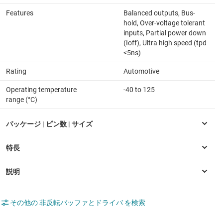
Features
Balanced outputs, Bus-
hold, Over-voltage tolerant
inputs, Partial power down
(Ioff), Ultra high speed (tpd
<5ns)
Rating
Automotive
Operating temperature
-40 to 125
range (°C)
その他の 非反転バッファとドライバ を検索