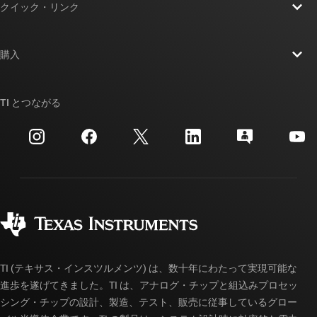
クイック・リンク
採用情報
お問い合わせ
ニュース
購入
TI E2E™ 設計サポート・フォーラム
ストーリー | チップ開発の舞台裏
TI API スイート
クロスリファレンス検索
TI とつながる
イベント
myTI 法人アカウント
カスタマー・サポート・センター
投資家向け情報
配送、お支払い、および税金
パッケージ
製造
ご注文に関する FAQ
品質と信頼性
コーポレート・シティズンシップ
販売特約店
myTI アカウントの FAQ
TI (テキサス・インスツルメンツ) は、数十年にわたって実現可能な
進歩を遂げてきました。TI は、アナログ・チップと組込みプロセッ
シング・チップの設計、製造、テスト、販売に従事しているグロー