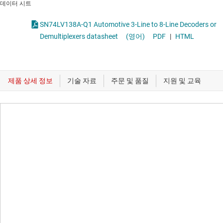
데이터 시트
SN74LV138A-Q1 Automotive 3-Line to 8-Line Decoders or
Demultiplexers datasheet
(영어)
PDF
|
HTML