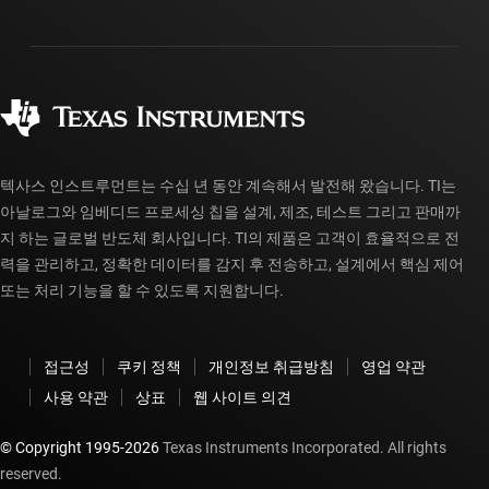
배송, 결제 및 세금
패키징
제조
주문 FAQ
품질 및 안정성
사회 공헌
공인 유통업체
myTI 계정 FAQ
텍사스 인스트루먼트는 수십 년 동안 계속해서 발전해 왔습니다. TI는
아날로그와 임베디드 프로세싱 칩을 설계, 제조, 테스트 그리고 판매까
지 하는 글로벌 반도체 회사입니다. TI의 제품은 고객이 효율적으로 전
력을 관리하고, 정확한 데이터를 감지 후 전송하고, 설계에서 핵심 제어
또는 처리 기능을 할 수 있도록 지원합니다.
접근성
쿠키 정책
개인정보 취급방침
영업 약관
사용 약관
상표
웹 사이트 의견
© Copyright 1995-
2026
Texas Instruments Incorporated. All rights
reserved.