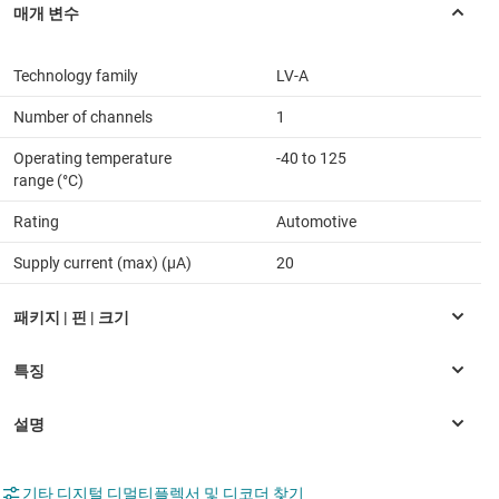
Technology family
LV-A
Number of channels
1
Operating temperature
-40 to 125
range (°C)
Rating
Automotive
Supply current (max) (µA)
20
기타 디지털 디멀티플렉서 및 디코더 찾기