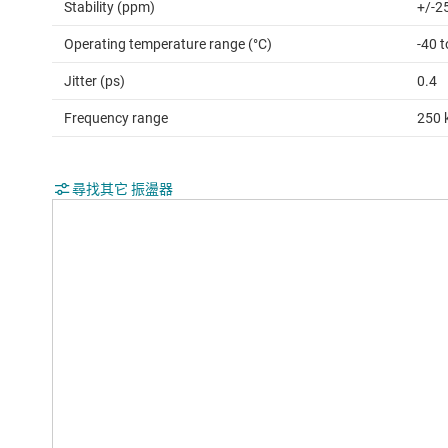
Stability (ppm)
+/-2
Operating temperature range (°C)
-40 
Jitter (ps)
0.4
Frequency range
250 
尋找其它 振盪器