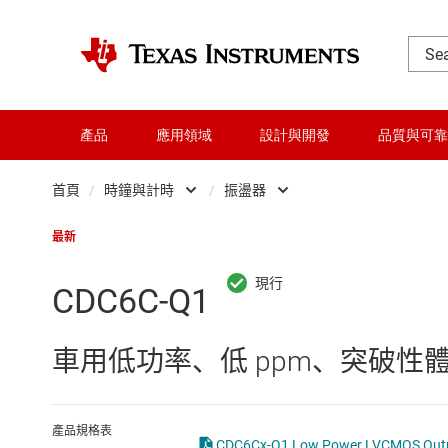
產品
應用領域
設計與開發
品質與可靠
首頁
/
時鐘與計時
/
振盪器
DLP 產品
Other clock and tim
最新
交換器與多工器
即時時鐘 (RTC) 與
CDC6C-Q1
介面
振盪器
車用低功率、低 ppm、突破性體聲波
射頻 (RF) 與微波
時脈網路同步器
微控制器 (MCU) 與處理器
時鐘抖動清除器
產品規格表
CDC6Cx-Q1 Low Power LVC