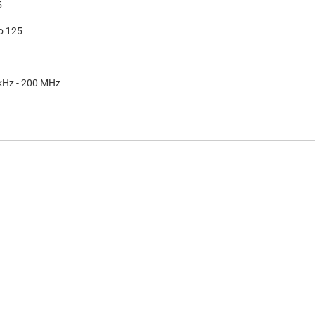
5
to 125
kHz - 200 MHz