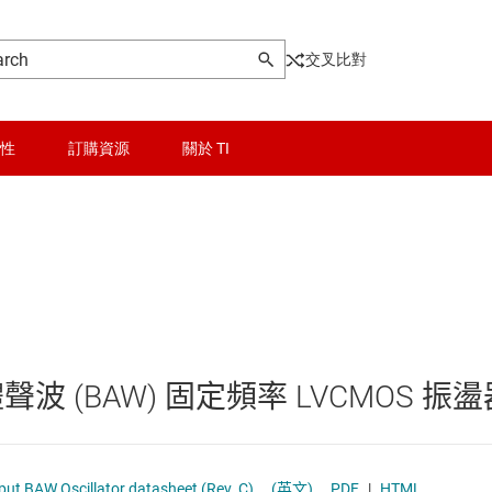
交叉比對
性
訂購資源
關於 TI
ing
晶粒與晶圓服務
計時器
無線連線
被動和離散
 (BAW) 固定頻率 LVCMOS 振盪
邏輯和電壓轉換
隔離
MOS Output BAW Oscillator datasheet (Rev. C)
(英文)
PDF
|
HTML