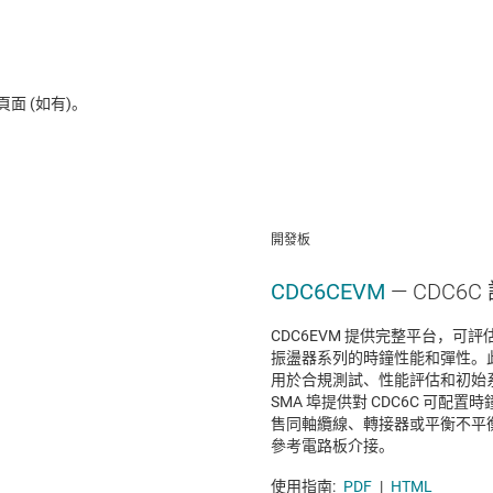
 (如有)。
開發板
CDC6CEVM
— CDC6
CDC6EVM 提供完整平台，可評估 C
振盪器系列的時鐘性能和彈性。
用於合規測試、性能評估和初始
SMA 埠提供對 CDC6C 可配
售同軸纜線、轉接器或平衡不平衡
參考電路板介接。
使用指南:
PDF
|
HTML