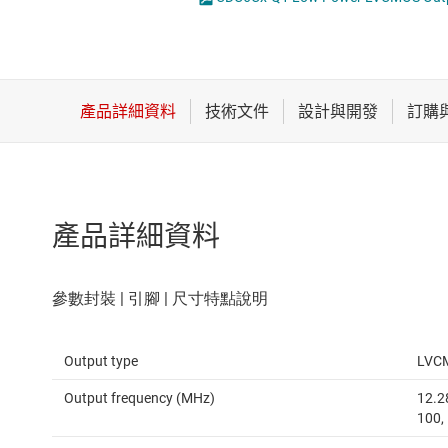
感測器
時鐘產生器
放大器
時鐘緩衝器
數據轉換器
時鐘與計時
產品詳細資料
Output type
LVC
Output frequency (MHz)
12.28
100,