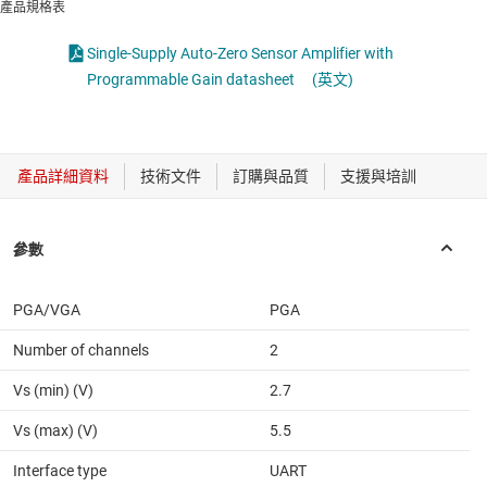
產品規格表
Single-Supply Auto-Zero Sensor Amplifier with
Programmable Gain datasheet
(英文)
PGA/VGA
PGA
Number of channels
2
Vs (min) (V)
2.7
Vs (max) (V)
5.5
Interface type
UART