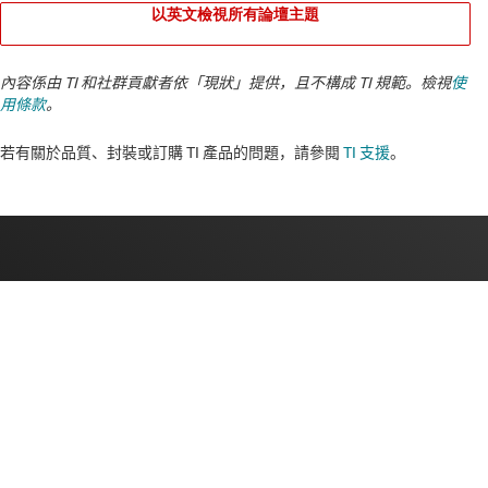
以英文檢視所有論壇主題
內容係由 TI 和社群貢獻者依「現狀」提供，且不構成 TI 規範。檢視
使
用條款
。
若有關於品質、封裝或訂購 TI 產品的問題，請參閱
TI 支援
。​​​​​​​​​​​​​​
關於 TI
關於 TI 概覽
快速連結
人才招募
聯絡我們
新聞室
采購
TI E2E™ 設計支援論壇