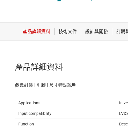
感測器
LVDS、M-LVDS 和 PECL IC
放大器
PCIe、SAS & SATA IC
數據轉換器
RS-232 收發器
時鐘與計時
RS-485 & RS-422 收發器
產品詳細資料
Applications
In-ve
Input compatibility
LVD
Function
Deser