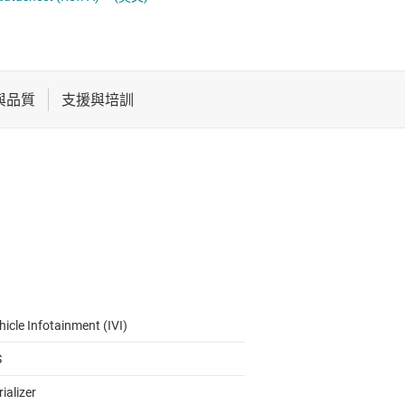
電池管理 IC
序列數位介面 (SDI) IC
電源管理
系統基礎晶片 (SBC)
音訊、觸覺和壓電
高速 SerDes
馬達驅動器
hicle Infotainment (IVI)
S
ializer