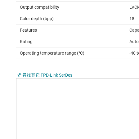
Output compatibility
LVC
Color depth (bpp)
18
Features
Capa
Rating
Auto
Operating temperature range (°C)
-40 
尋找其它 FPD-Link SerDes