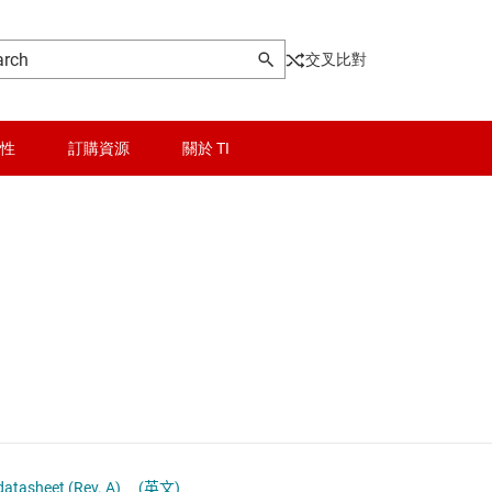
交叉比對
性
訂購資源
關於 TI
nk SerDes
晶粒與晶圓服務
USB IC
 SerDes
無線連線
乙太網路 IC
被動和離散
光學網路 IC
邏輯和電壓轉換
其它介面
隔離
多開關偵測介面 (MSDI) IC
atasheet (Rev. A)
(英文)