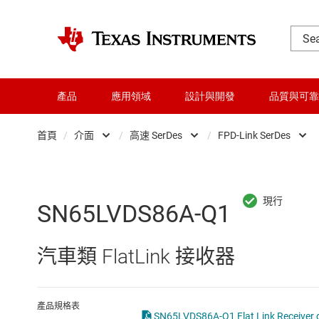
產品
應用領域
設計與開發
品質與可靠
首頁
/
介面
/
高速 SerDes
/
FPD-Link SerDes
DLP 產品
CAN 收發器
FPD-Li
交換器與多工器
HDMI、顯示介面和 MIPI IC
V3Link
SN65LVDS86A-Q1
介面
I2C、I3C 與 SPI IC
汽車類 FlatLink 接收器
射頻 (RF) 與微波
IO-Link 和數位 I/O
微控制器 (MCU) 與處理器
LIN 收發器
產品規格表
SN65LVDS86A-Q1 Flat Link Receiver d