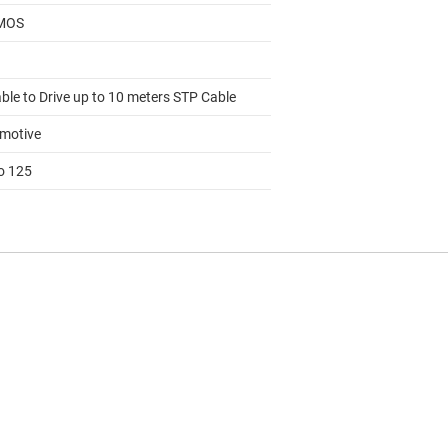
MOS
ble to Drive up to 10 meters STP Cable
motive
to 125