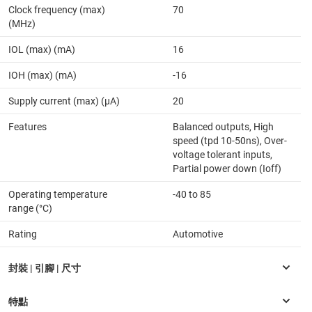
Clock frequency (max)
70
(MHz)
IOL (max) (mA)
16
IOH (max) (mA)
-16
Supply current (max) (µA)
20
Features
Balanced outputs, High
speed (tpd 10-50ns), Over-
voltage tolerant inputs,
Partial power down (Ioff)
Operating temperature
-40 to 85
range (°C)
Rating
Automotive