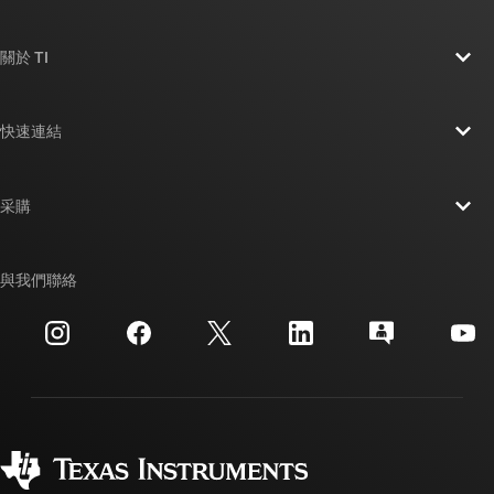
關於 TI
關於 TI 概覽
快速連結
人才招募
聯絡我們
新聞室
采購
TI E2E™ 設計支援論壇
我們的故事 | 晶片幕後
TI API 套件
交互參考搜索
與我們聯絡
活動
myTI 公司帳戶
客戶支援中心
投資人關系
運送、付款與稅金
封裝
製造
訂購 FAQ
品質與可靠性
企業公民
授權經銷商
myTI 帳戶常見問題解答