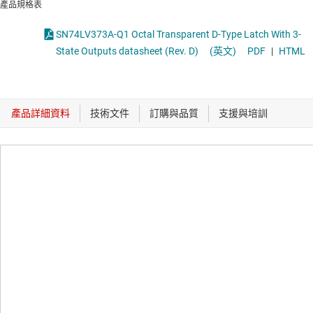
產品規格表
SN74LV373A-Q1 Octal Transparent D-Type Latch With 3-
State Outputs datasheet (Rev. D)
(英文)
PDF
|
HTML