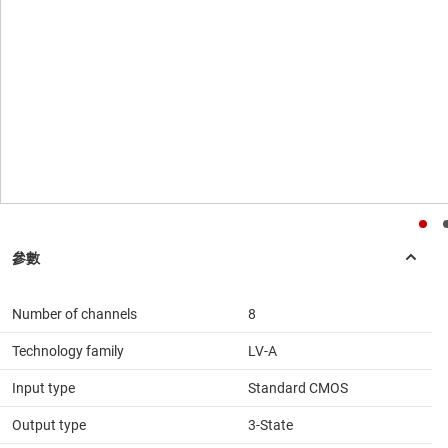
Number of channels
8
Technology family
LV-A
Input type
Standard CMOS
Output type
3-State