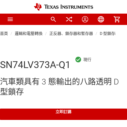
首頁
邏輯和電壓轉換
正反器、鎖存器和暫存器
D 型鎖存器
SN74LV373A-Q1
汽車類具有 3 態輸出的八路透明 D
型鎖存
立即訂購