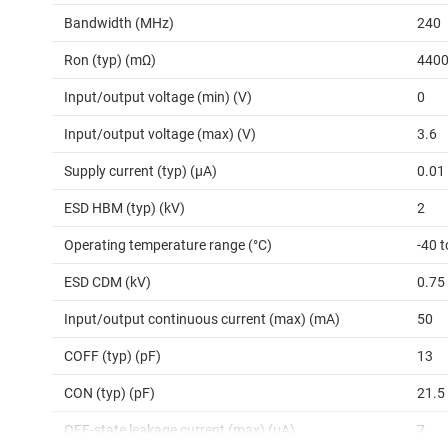
Bandwidth (MHz)
240
Ron (typ) (mΩ)
440
Input/output voltage (min) (V)
0
Input/output voltage (max) (V)
3.6
Supply current (typ) (µA)
0.01
ESD HBM (typ) (kV)
2
Operating temperature range (°C)
-40 
ESD CDM (kV)
0.75
Input/output continuous current (max) (mA)
50
COFF (typ) (pF)
13
CON (typ) (pF)
21.5
OFF-state leakage current (max) (µA)
7