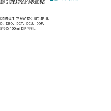
4 針腳引線封裝的表面貼
測試和搭建 TI 常見的有引腳封裝 此
D、DBQ、DCT、DCU、DDF、
換為 100mil DIP 排針。