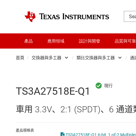
產品
應用領域
設計與開發
品質與可靠
首頁
/
交換器與多工器
/
類比交換器與多工器
/
通
DLP 產品
Other switches 
交換器與多工器
數位多工器與編
TS3A27518E-Q1
介面
數位解多工器和
車用 3.3V、2:1 (SPDT)、6
射頻 (RF) 與微波
類比交換器與多
微控制器 (MCU) 與處理器
產品規格表