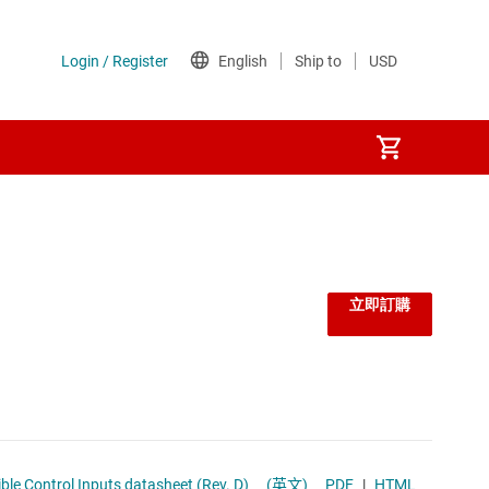
立即訂購
ated IEC L-4 ESD and 1.8-V Logic Compatible Control Inputs datasheet (Rev. D)
(英文)
PDF
|
HTML