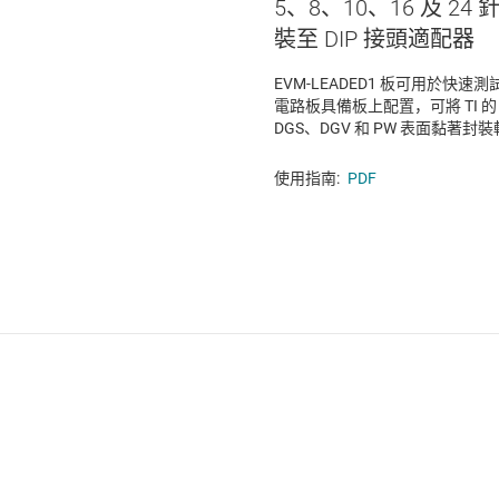
5、8、10、16 及 2
裝至 DIP 接頭適配器
EVM-LEADED1 板可用於快速
電路板具備板上配置，可將 TI 的 
DGS、DGV 和 PW 表面黏著封裝轉
使用指南:
PDF