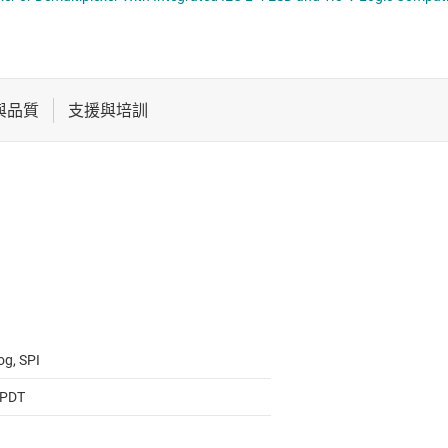
電池管理 IC
電源管理
音訊、觸覺和壓電
馬達驅動器
og, SPI
SPDT