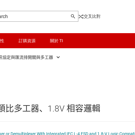
交叉比對
性
訂購資源
關於 TI
訊協定與匯流排開關與多工器
and multiplexers
晶粒與晶圓服務
通訊協定與匯流排開關與多工器
碼器
無線連線
類比與精密開關與多工器
解碼器
被動和離散
 通道類比多工器、1.8V 相容邏輯
工器
邏輯和電壓轉換
隔離
TS3A27518E-Q1 6-bit, 1-of-2 Multiplexer or Demultiplexer With Integr