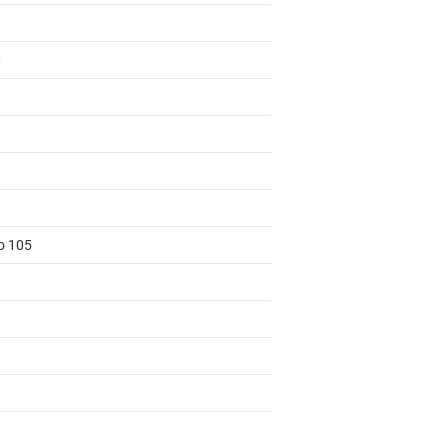
0
to 105