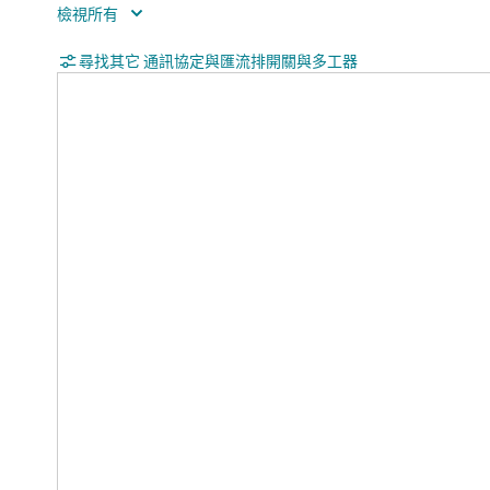
Ron (max) (mΩ)
163
VIH (min) (V)
尋找其它 通訊協定與匯流排開關與多工器
1
VIL (max) (V)
0.65
Rating
Auto