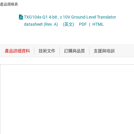
產品規格表
TXG104x-Q1 4-bit , ± 10V Ground-Level Translator
datasheet (Rev. A)
(英文)
PDF
|
HTML