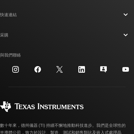
關於 TI 概覽
快速連結
人才招募
聯絡我們
新聞室
采購
TI E2E™ 設計支援論壇
我們的故事 | 晶片幕後
TI API 套件
交互參考搜索
與我們聯絡
活動
myTI 公司帳戶
客戶支援中心
投資人關系
運送、付款與稅金
封裝
製造
訂購 FAQ
品質與可靠性
企業公民
授權經銷商
myTI 帳戶常見問題解答
數十年來，德州儀器 (TI) 持續不懈地推動科技進步。我們是全球性的
半導體公司，致力於設計、製造、測試和銷售類比及嵌入式處理晶