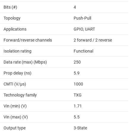
Bits (#)
4
Topology
Push-Pull
Applications
GPIO, UART
Forward/reverse channels
2 forward / 2 reverse
Isolation rating
Functional
Data rate (max) (Mbps)
250
Prop delay (ns)
5.9
CMTI (V/µs)
1000
Technology family
TXG
Vin (min) (V)
1.71
Vin (max) (V)
5.5
Output type
3-State