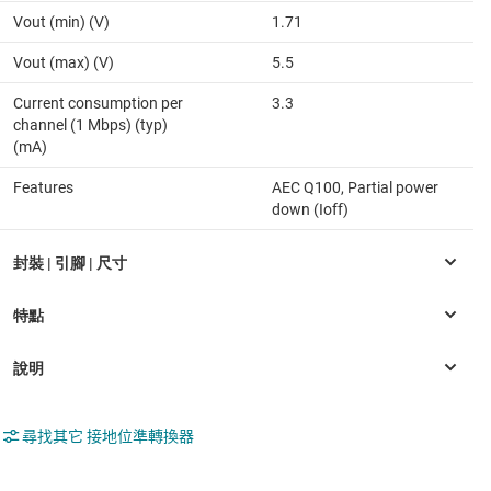
Vout (min) (V)
1.71
Vout (max) (V)
5.5
Current consumption per
3.3
channel (1 Mbps) (typ)
(mA)
Features
AEC Q100, Partial power
down (Ioff)
尋找其它 接地位準轉換器