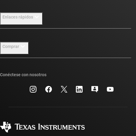
Información general sobre Acerca de TI
Enlaces rápidos
Carreras laborales
Sala de redacción
Contáctenos
Comprar
Nuestras historias | Detrás del chip
Foros de soporte de diseño de TI E2E™
Eventos
Búsqueda de referencias cruzadas
Suites de API de TI
Conéctese con nosotros
Relaciones con los inversionistas
Centro de atención al cliente
Cuentas de empresa myTI
Fabricación
Empaque
Envío, pago e impuestos
Ciudadanía corporativa
Calidad y confiabilidad
Preguntas frecuentes sobre pedidos
Preguntas frecuentes sobre la cuenta myTI
Distribuidores autorizados