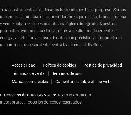
Texas Instruments lleva décadas haciendo posible el progreso. Somos
una empresa mundial de semiconductores que diseña, fabrica, prueba
y vende chips de procesamiento analógico e integrado. Nuestros
productos ayudan a nuestros clientes a gestionar eficazmente la
energía, a detectar y transmitir datos con precisión y a proporcionar
un control o procesamiento centralizado en sus diseños.
Accesibilidad
Política de cookies
Política de privacidad
Términos de venta
Términos de uso
Marcas comerciales
Comentarios sobre el sitio web
© Derechos de auto 1995-
2026
Texas Instruments
Incorporated. Todos los derechos reservados.