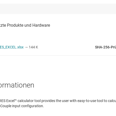
ES_EXCEL.xlsx
— 144 K
SHA-256-Pr
formationen
 Excel™ calculator tool provides the user with easy-to-use tool to calcu
Couple input configuration.