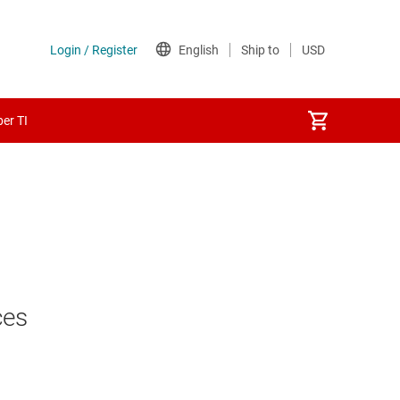
er TI
ces