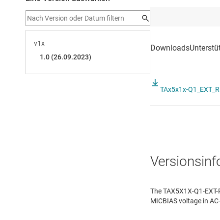
TAx5x1x-Q1_EXT_R
Versionsin
The TAX5X1X-Q1-EXT-RES
MICBIAS voltage in AC-