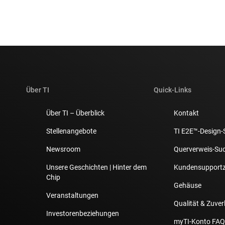
Über TI
Quick-Links
Über TI – Überblick
Kontakt
Stellenangebote
TI E2E™-Design-
Newsroom
Querverweis-Su
Unsere Geschichten | Hinter dem
Kundensupport
Chip
Gehäuse
Veranstaltungen
Qualität & Zuver
Investorenbeziehungen
myTI-Konto FAQ