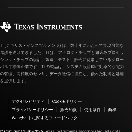
パッケージ
製造
ご注文に関する FAQ
品質と信頼性
コーポレート・シティズンシップ
販売特約店
myTI アカウントの FAQ
TI (テキサス・インスツルメンツ) は、数十年にわたって実現可能な
進歩を遂げてきました。TI は、アナログ・チップと組込みプロセッ
シング・チップの設計、製造、テスト、販売に従事しているグロー
バル半導体企業です。TI の製品は、システム設計時に効率的な電力
の管理、高精度のセンサ、データ送信に役立ち、優れた制御と処理
を提供します。
アクセシビリティ
Cookie ポリシー
プライバシーポリシー
販売約款
使用条件
商標
Webサイトに関するフィードバック
© Copyright 1995-
2026
Texas Instruments Incorporated. All rights