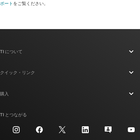
ポート
をご覧ください。
TI について
TI の概要
クイック・リンク
採用情報
お問い合わせ
ニュース
購入
TI E2E™ 設計サポート・フォーラム
ストーリー | チップ開発の舞台裏
TI API スイート
クロスリファレンス検索
TI とつながる
イベント
myTI 法人アカウント
カスタマー・サポート・センター
投資家向け情報
配送、お支払い、および税金