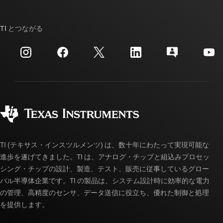
TI E2E™ 設計サポート・フォーラム
ストーリー | チップ開発の舞台裏
TI API スイート
クロスリファレンス検索
TI とつながる
イベント
myTI 法人アカウント
カスタマー・サポート・センター
投資家向け情報
配送、お支払い、および税金
パッケージ
製造
ご注文に関する FAQ
品質と信頼性
コーポレート・シティズンシップ
販売特約店
myTI アカウントの FAQ
TI (テキサス・インスツルメンツ) は、数十年にわたって実現可能な
進歩を遂げてきました。TI は、アナログ・チップと組込みプロセッ
シング・チップの設計、製造、テスト、販売に従事しているグロー
バル半導体企業です。TI の製品は、システム設計時に効率的な電力
の管理、高精度のセンサ、データ送信に役立ち、優れた制御と処理
を提供します。