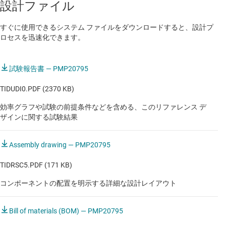
設計ファイル
8K OLED TV
すぐに使用できるシステム ファイルをダウンロードすると、設計プ
TV 向け SMPS 電源
ロセスを迅速化できます。
TV 向け SMPS 電源
試験報告書 — PMP20795
TIDUDI0.PDF (2370 KB)
産業用
効率グラフや試験の前提条件などを含める、このリファレンス デ
スタンドアロン航空向け PFC
ザインに関する試験結果
Assembly drawing — PMP20795
TIDRSC5.PDF (171 KB)
コンポーネントの配置を明示する詳細な設計レイアウト
Bill of materials (BOM) — PMP20795