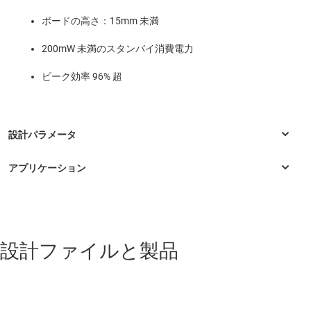
ボードの高さ：15mm 未満
200mW 未満のスタンバイ消費電力
ピーク効率 96% 超
パーソナル・エレクトロニクス
設計ファイルと製品
4K LCD TV
4K OLED TV
8K LCD TV