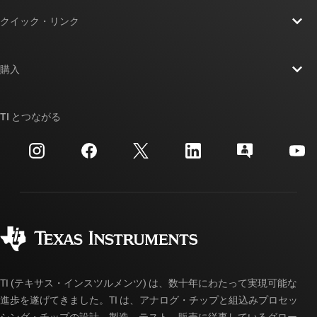
TI の概要
クイック・リンク
採用情報
お問い合わせ
ニュース
購入
TI E2E™ 設計サポート・フォーラム
ストーリー | チップ開発の舞台裏
TI API スイート
クロスリファレンス検索
TI とつながる
イベント
myTI 法人アカウント
カスタマー・サポート・センター
投資家向け情報
配送、お支払い、および税金
パッケージ
製造
ご注文に関する FAQ
品質と信頼性
コーポレート・シティズンシップ
販売特約店
myTI アカウントの FAQ
TI (テキサス・インスツルメンツ) は、数十年にわたって実現可能な
進歩を遂げてきました。TI は、アナログ・チップと組込みプロセッ
シング・チップの設計、製造、テスト、販売に従事しているグロー