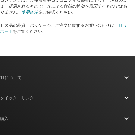
ま」提供されるもので、TI による仕様の追加を意図するものではあ
りません。
使用条件
をご確認ください。
TI 製品の品質、パッケージ、ご注文に関するお問い合わせは、
TI サ
ポート
をご覧ください。
TI について
TI の概要
クイック・リンク
採用情報
お問い合わせ
ニュース
購入
TI E2E™ 設計サポート・フォーラム
ストーリー | チップ開発の舞台裏
TI API スイート