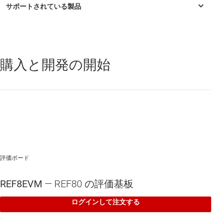
購入と開発の開始
REF80
—
0.05ppm/℃ のドリフト、変動が 1ppm 未満の安定性、温
度制御型の埋め込みツェナー リファレンス
評価ボード
REF8EVM
— REF80 の評価基板
ログインして注文する