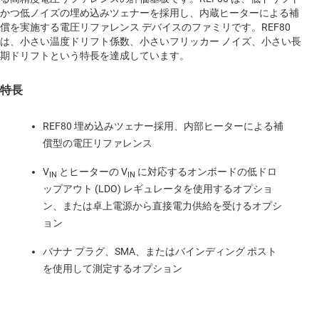
かつ低ノイズの埋め込みツェナーを採用し、内蔵ヒーターによる補
償を実施する電圧リファレンス デバイスのファミリです。REF80
は、小さい温度ドリフト係数、小さいフリッカー ノイズ、小さい長
期ドリフトという特長を達成しています。
特長
REF80 埋め込みツェナー採用、内部ヒーターによる補
償型の電圧リファレンス
V
とヒーターの V
に対応するオンボードの低ドロ
IN
IN
ップアウト (LDO) レギュレータを使用するオプショ
ン、または卓上電源から直接電力供給を受けるオプシ
ョン
バナナ プラグ、SMA、またはバインディング ポスト
を使用して測定するオプション