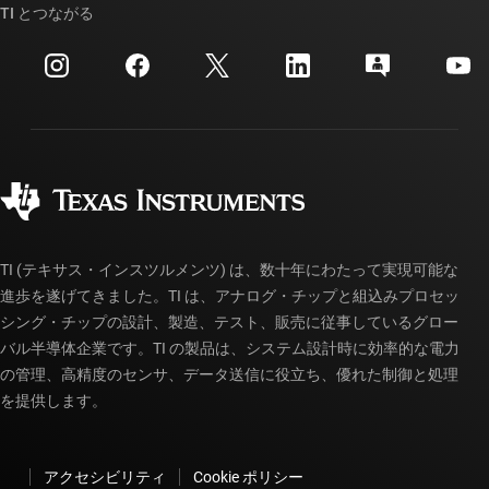
クロスリファレンス検索
TI とつながる
イベント
myTI 法人アカウント
カスタマー・サポート・センター
投資家向け情報
配送、お支払い、および税金
パッケージ
製造
ご注文に関する FAQ
品質と信頼性
コーポレート・シティズンシップ
販売特約店
myTI アカウントの FAQ
TI (テキサス・インスツルメンツ) は、数十年にわたって実現可能な
進歩を遂げてきました。TI は、アナログ・チップと組込みプロセッ
シング・チップの設計、製造、テスト、販売に従事しているグロー
バル半導体企業です。TI の製品は、システム設計時に効率的な電力
の管理、高精度のセンサ、データ送信に役立ち、優れた制御と処理
を提供します。
アクセシビリティ
Cookie ポリシー