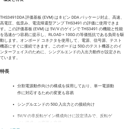
THS3491DDA 評価基板 (EVM) は 8 ピン DDA パッケージ封止、高速、
高電圧、低歪み、電流帰還型アンプ THS3491 の評価に使用できま
す。この評価基板 (EVM) は 5V/V のゲインで THS3491 の機能と性能
を迅速かつ容易に提示し、RLOAD = 100Ω の等価抵抗である負荷を駆
動します。オンボード コネクタを使用して、電源、信号源、テスト
機器にすぐに接続できます。このボードは 50Ω のテスト機器とのイ
ンターフェイスのために、シングルエンドの入出力動作が設定され
ています。
特長
分割電源動作向けの構成を採用しており、単一電源動
作に対応するための変更も容易
シングルエンドの 50Ω 入出力との接続向け
5V/V の非反転ゲイン構成向けに設定済みで、反転ゲ
イン構成への変更も容易