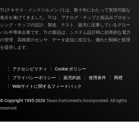
TI (テキサス・インスツルメンツ) は、数十年にわたって実現可能な
進歩を遂げてきました。TI は、アナログ・チップと組込みプロセッ
シング・チップの設計、製造、テスト、販売に従事しているグロー
バル半導体企業です。TI の製品は、システム設計時に効率的な電力
の管理、高精度のセンサ、データ送信に役立ち、優れた制御と処理
を提供します。
アクセシビリティ
Cookie ポリシー
プライバシーポリシー
販売約款
使用条件
商標
Webサイトに関するフィードバック
© Copyright 1995-
2026
Texas Instruments Incorporated. All rights
reserved.