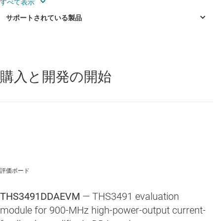
SMA コネクタを通じた入出力とのシンプルなインター
フェイス
ボードの底面にあるヒートシンクは、デバイス全体の
放熱を支援し、高い出力電圧スイングに貢献
購入と開発の開始
THS3491
—
900MHz、大電力出力、電流帰還型アンプ
評価ボード
THS3491DDAEVM
— THS3491 evaluation
module for 900-MHz high-power-output current-