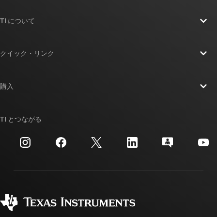
TI について
TI の概要
クイック・リンク
採用情報
お問い合わせ
ニュース
購入
TI E2E™ 設計サポート・フォーラム
ストーリー | チップ開発の舞台裏
TI API スイート
クロスリファレンス検索
TI とつながる
イベント
myTI 法人アカウント
カスタマー・サポート・センター
投資家向け情報
配送、お支払い、および税金
パッケージ
製造
ご注文に関する FAQ
品質と信頼性
コーポレート・シティズンシップ
販売特約店
myTI アカウントの FAQ