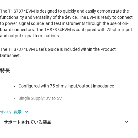
The THS7374EVM is designed to quickly and easily demonstrate the
functionality and versatility of the device. The EVM is ready to connect
to power, signal source, and test instruments through the use of on-
board connectors. The THS7374EVM is configured with 75-ohm input
and output signal terminations.
The THS7374EVM User's Guide is included within the Product
Datasheet.
特長
Configured with 75 ohms input/output impedance
Single Supply: 3V to 5V
Decoupling capacitors
Connectors: Vs+, GND, INPUT, OUTPUT and test points
Input and Output signals are via BNC connectors