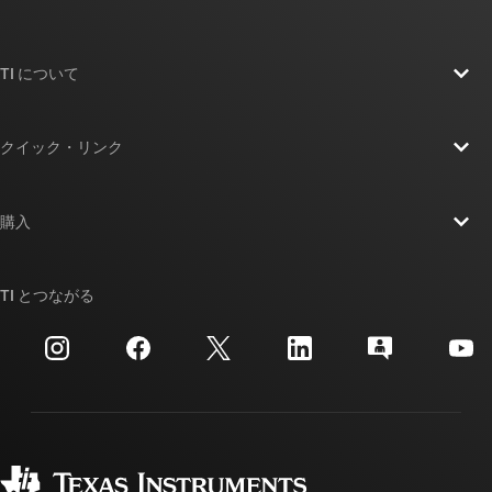
TI について
TI の概要
クイック・リンク
採用情報
お問い合わせ
ニュース
購入
TI E2E™ 設計サポート・フォーラム
ストーリー | チップ開発の舞台裏
TI API スイート
クロスリファレンス検索
TI とつながる
イベント
myTI 法人アカウント
カスタマー・サポート・センター
投資家向け情報
配送、お支払い、および税金
パッケージ
製造
ご注文に関する FAQ
品質と信頼性
コーポレート・シティズンシップ
販売特約店
myTI アカウントの FAQ