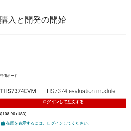
購入と開発の開始
THS7374
—
9.5MHz フィルタと 6dB ゲイン付き、4 チャネル SDTV
(コンポーネントおよびコンポジット) ビデオ アンプ
評価ボード
THS7374EVM
— THS7374 evaluation module
ログインして注文する
$108.90 (USD)
在庫を表示するには、ログインしてください。