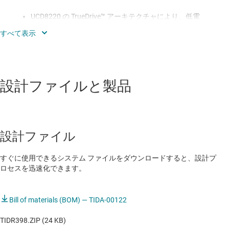
UCD8220 の TrueDrive™ アーキテクチャにより、低電
圧時でも電流駆動能力が向上
TLV70433 により、スタンバイ状態からの迅速な電源
立ち上げが可能
スイッチング損失および導通損失を抑えるため、低
設計ファイルと製品
Rdson と低 Qgs を特長とする TI の
MOSFET「CSD18532」を採用
設計ファイル
すぐに使用できるシステム ファイルをダウンロードすると、設計プ
ロセスを迅速化できます。
Bill of materials (BOM) — TIDA-00122
TIDR398.ZIP (24 KB)