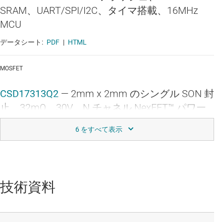
SRAM、UART/SPI/I2C、タイマ搭載、16MHz
MCU
データシート:
PDF
|
HTML
MOSFET
CSD17313Q2
—
2mm x 2mm のシングル SON 封
止、32mΩ、30V、N チャネル NexFET™ パワー
MOSFET
データシート:
PDF
|
HTML
MOSFET
技術資料
CSD17501Q5A
—
5mm x 6mm のシングル SON
封止、2.9mΩ、30V、N チャネル NexFET™ パワ
ー MOSFET