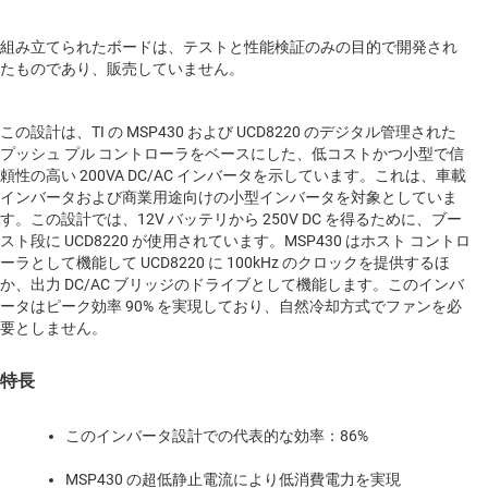
組み立てられたボードは、テストと性能検証のみの目的で開発され
たものであり、販売していません。
この設計は、TI の MSP430 および UCD8220 のデジタル管理された
プッシュ プル コントローラをベースにした、低コストかつ小型で信
頼性の高い 200VA DC/AC インバータを示しています。これは、車載
インバータおよび商業用途向けの小型インバータを対象としていま
す。この設計では、12V バッテリから 250V DC を得るために、ブー
スト段に UCD8220 が使用されています。MSP430 はホスト コントロ
ーラとして機能して UCD8220 に 100kHz のクロックを提供するほ
か、出力 DC/AC ブリッジのドライブとして機能します。このインバ
ータはピーク効率 90% を実現しており、自然冷却方式でファンを必
要としません。
特長
このインバータ設計での代表的な効率：86%
MSP430 の超低静止電流により低消費電力を実現