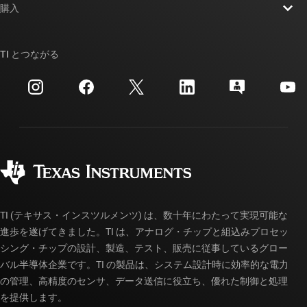
ニュース
購入
TI E2E™ 設計サポート・フォーラム
ストーリー | チップ開発の舞台裏
TI API スイート
クロスリファレンス検索
TI とつながる
イベント
myTI 法人アカウント
カスタマー・サポート・センター
投資家向け情報
配送、お支払い、および税金
パッケージ
製造
ご注文に関する FAQ
品質と信頼性
コーポレート・シティズンシップ
販売特約店
myTI アカウントの FAQ
TI (テキサス・インスツルメンツ) は、数十年にわたって実現可能な
進歩を遂げてきました。TI は、アナログ・チップと組込みプロセッ
シング・チップの設計、製造、テスト、販売に従事しているグロー
バル半導体企業です。TI の製品は、システム設計時に効率的な電力
の管理、高精度のセンサ、データ送信に役立ち、優れた制御と処理
を提供します。