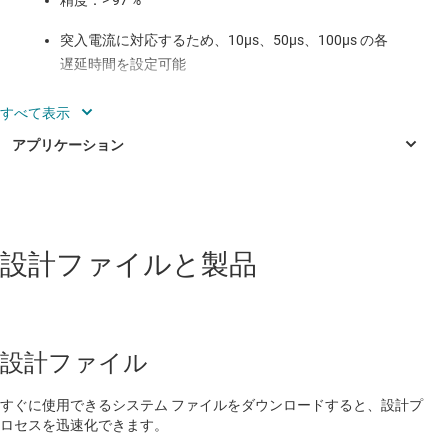
精度：> 97 %
突入電流に対応するため、10μs、50μs、100μs の各
遅延時間を設定可能
最大 30A の範囲で電流制限を設定可能 (100A を超え
るスケール化も可能)
応答時間：最大 10μs (遅延時間により設定可能)
ISO 7637_2 における 12V の電気過渡に準拠
産業用
設計ファイルと製品
CT ディテクタ・モジュール
EV 充電ステーション HMI モジュール
PET 復調器モジュール
設計ファイル
Power conversion system (PCS)
すぐに使用できるシステム ファイルをダウンロードすると、設計プ
X 線スタティック検出器
ロセスを迅速化できます。