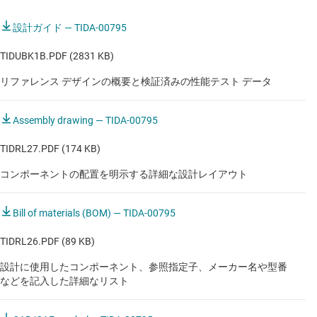
X 線ダイナミック検出器
設計ガイド — TIDA-00795
セントラル・インバータ
TIDUBK1B.PDF (2831 KB)
デジタイザ (50MSPS 超)
リファレンス デザインの概要と検証済みの性能テスト データ
プレミアム超音波
Assembly drawing — TIDA-00795
ポータブル超音波機器
TIDRL27.PDF (174 KB)
ロボット掃除機
コンポーネントの配置を明示する詳細な設計レイアウト
ロボット芝刈り機
標準的な超音波機器
Bill of materials (BOM) — TIDA-00795
超音波スマート・プローブ
TIDRL26.PDF (89 KB)
設計に使用したコンポーネント、参照指定子、メーカー名や型番
などを記入した詳細なリスト
車載
パワートレインの電流センサ