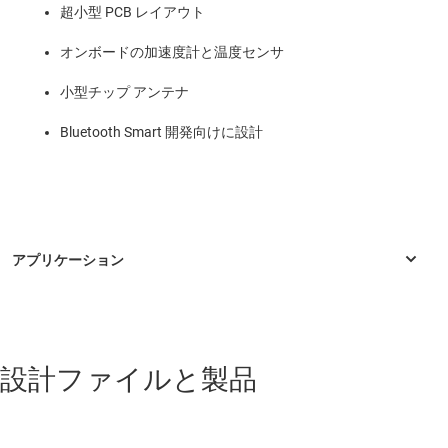
超小型 PCB レイアウト
オンボードの加速度計と温度センサ
小型チップ アンテナ
Bluetooth Smart 開発向けに設計
産業用
設計ファイルと製品
ECG パッチ
スペクトラム・アナライザ、位相ノイズ、ノイズ指数