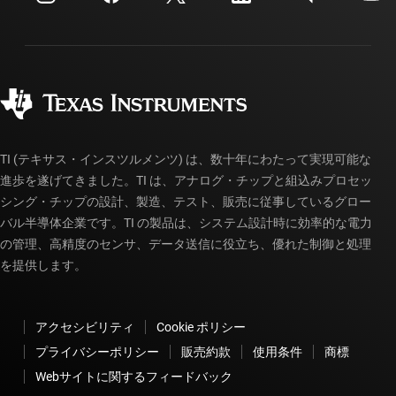
投資家向け情報
配送、お支払い、および税金
パッケージ
製造
ご注文に関する FAQ
品質と信頼性
コーポレート・シティズンシップ
販売特約店
myTI アカウントの FAQ
TI (テキサス・インスツルメンツ) は、数十年にわたって実現可能な
進歩を遂げてきました。TI は、アナログ・チップと組込みプロセッ
シング・チップの設計、製造、テスト、販売に従事しているグロー
バル半導体企業です。TI の製品は、システム設計時に効率的な電力
の管理、高精度のセンサ、データ送信に役立ち、優れた制御と処理
を提供します。
アクセシビリティ
Cookie ポリシー
プライバシーポリシー
販売約款
使用条件
商標
Webサイトに関するフィードバック