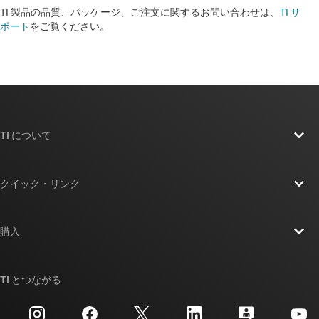
TI 製品の品質、パッケージ、ご注文に関するお問い合わせは、
TI サ
ポート
をご覧ください。
TI について
TI の概要
クイック・リンク
採用情報
お問い合わせ
ニュース
購入
TI E2E™ 設計サポート・フォーラム
ストーリー | チップ開発の舞台裏
TI API スイート
クロスリファレンス検索
TI とつながる
イベント
myTI 法人アカウント
カスタマー・サポート・センター