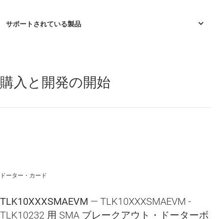
購入と開発の開始
TLK10232
—
クロスポイント スイッチ搭載、デュアルチャネル、
XAUI から 10GBASE-KR への接続、バックプレーン トランシーバ
ドーター・カード
TLK10XXXSMAEVM
— TLK10XXXSMAEVM -
TLK10232 用 SMA ブレークアウト・ドーターボ