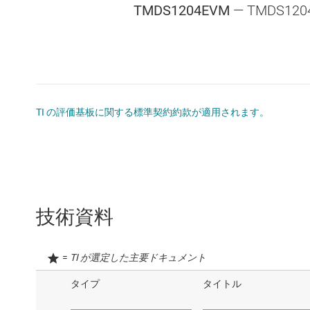
TMDS1204EVM
— TMDS12
TI の評価基板に関する標準契約約款が適用されます。
技術資料
=
TI が選定した主要ドキュメント