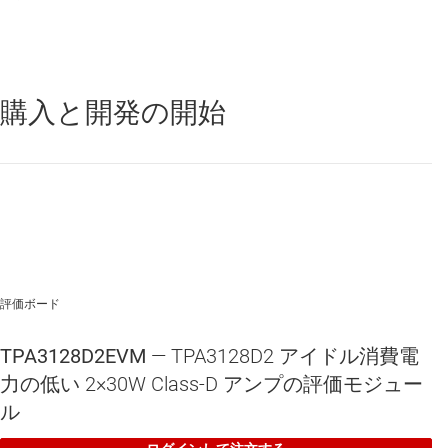
18V 時に 2Ω PBTL 負荷に対して 65W を供給
広い電圧範囲： 4.5V ～ 26V
効率的な Class-D 動作
購入と開発の開始
TPA3128D2
—
低アイドル電流、30W ステレオ、60W モノラル、
4.5 ～ 26V、アナログ入力 Class-D オーディオ アンプ
最大 90% の電力効率と小さいアイドル損失
を両立
出力電力に基づく適応変調方式
ユーザーズガイドと使いやすい EVM によるサポート
300KHz ～ 1.2MHz のスイッチング周波数
評価ボード
AM 防止
TPA3128D2EVM
— TPA3128D2 アイドル消費電
電力制限はプログラマブル
力の低い 2×30W Class-D アンプの評価モジュー
ル
マスター/スレーブ モードで 4 段階ゲイン設定