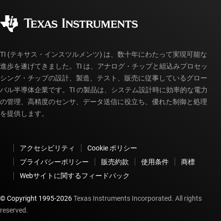
品質と信頼性
コーポレート・シティズンシップ
販売特約店
myTI アカウントの FAQ
TI (テキサス・インスツルメンツ) は、数十年にわたって実現可能な
進歩を遂げてきました。TI は、アナログ・チップと組込みプロセッ
シング・チップの設計、製造、テスト、販売に従事しているグロー
バル半導体企業です。TI の製品は、システム設計時に効率的な電力
の管理、高精度のセンサ、データ送信に役立ち、優れた制御と処理
を提供します。
アクセシビリティ
Cookie ポリシー
プライバシーポリシー
販売約款
使用条件
商標
Webサイトに関するフィードバック
© Copyright 1995-
2026
Texas Instruments Incorporated. All rights
reserved.