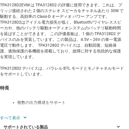
TPA3128D2EVM は TPA3128D2 の評価に使用できます。これは、ブ
リッジ接続された 2 個のステレオ スピーカをチャネルあたり 30W で
駆動する、高効率の Class-D オーディオ パワー アンプです。
TPA3128D2はアイドル電力損失が低く、Bluetooth/ワイヤレススピ
ーカや、他のバッテリ駆動オーディオシステムのバッテリ駆動時間
を延ばすことができます。 この評価基板は、1 個の TPA3128D2 デ
バイスのみを実装しています。この製品は、4.5V～26V の単一電源
電圧で動作します。 TPA3128D2 デバイスは、自動回復、短絡保
護、過熱保護の各機能を搭載しており、故障に対する包括的な保護
を実現しています。
TPA3128D2 デバイスは、パラレル BTL モードとモノチャネルモード
をサポートしています。
特長
複数の出力構成をサポート
24V 時に 2 個の 8Ω BTL 負荷に対して 30W
を供給