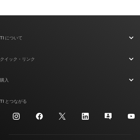
TI について
TI の概要
クイック・リンク
採用情報
お問い合わせ
ニュース
購入
TI E2E™ 設計サポート・フォーラム
ストーリー | チップ開発の舞台裏
TI API スイート
クロスリファレンス検索
TI とつながる
イベント
myTI 法人アカウント
カスタマー・サポート・センター
投資家向け情報
配送、お支払い、および税金
パッケージ
製造
ご注文に関する FAQ