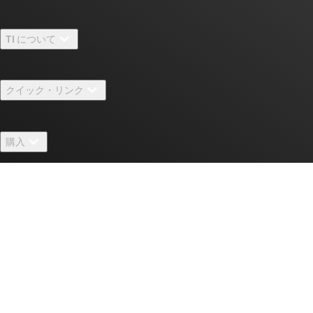
TI について
TI の概要
クイック・リンク
採用情報
お問い合わせ
ニュース
購入
TI E2E™ 設計サポート・フォーラム
ストーリー | チップ開発の舞台裏
TI API スイート
クロスリファレンス検索
TI とつながる
イベント
myTI 法人アカウント
カスタマー・サポート・センター
投資家向け情報
配送、お支払い、および税金
パッケージ
製造
ご注文に関する FAQ
品質と信頼性
コーポレート・シティズンシップ
販売特約店
myTI アカウントの FAQ