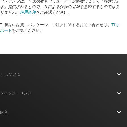
コンテンツは、TI 投稿者やコミュニティ投稿者によって「現状のま
ま」提供されるもので、TI による仕様の追加を意図するものではあ
りません。
使用条件
をご確認ください。
TI 製品の品質、パッケージ、ご注文に関するお問い合わせは、
TI サ
ポート
をご覧ください。
TI について
TI の概要
クイック・リンク
採用情報
お問い合わせ
ニュース
購入
TI E2E™ 設計サポート・フォーラム
ストーリー | チップ開発の舞台裏
TI API スイート