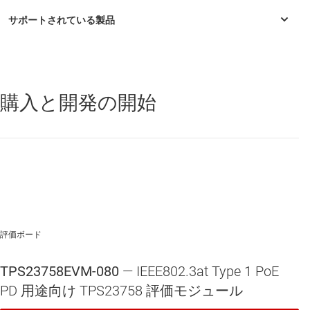
購入と開発の開始
TPS23758
—
フォトカプラなしの同期フライバック DC/DC コント
ローラ搭載 IEEE 802.3at PoE PD
評価ボード
TPS23758EVM-080
— IEEE802.3at Type 1 PoE
PD 用途向け TPS23758 評価モジュール