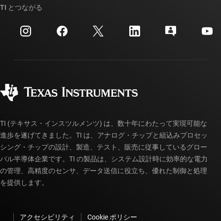
クロスリファレンス検索
TI とつながる
イベント
myTI 法人アカウント
カスタマー・サポート・センター
投資家向け情報
配送、お支払い、および税金
パッケージ
製造
ご注文に関する FAQ
品質と信頼性
コーポレート・シティズンシップ
販売特約店
myTI アカウントの FAQ
TI (テキサス・インスツルメンツ) は、数十年にわたって実現可能な
進歩を遂げてきました。TI は、アナログ・チップと組込みプロセッ
シング・チップの設計、製造、テスト、販売に従事しているグロー
バル半導体企業です。TI の製品は、システム設計時に効率的な電力
の管理、高精度のセンサ、データ送信に役立ち、優れた制御と処理
を提供します。
アクセシビリティ
Cookie ポリシー