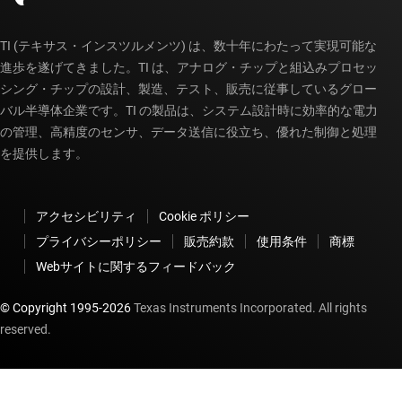
TI (テキサス・インスツルメンツ) は、数十年にわたって実現可能な
進歩を遂げてきました。TI は、アナログ・チップと組込みプロセッ
シング・チップの設計、製造、テスト、販売に従事しているグロー
バル半導体企業です。TI の製品は、システム設計時に効率的な電力
の管理、高精度のセンサ、データ送信に役立ち、優れた制御と処理
を提供します。
アクセシビリティ
Cookie ポリシー
プライバシーポリシー
販売約款
使用条件
商標
Webサイトに関するフィードバック
© Copyright 1995-
2026
Texas Instruments Incorporated. All rights
reserved.