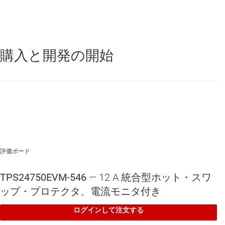
ジャンパを使用する、リニア出力上昇 (ゲートの
dV/dt 制御) オプション。
オンボードのテスト・ポイント経由で、デバイス・レ
ベルのすべてのピンへのアクセスが可能。
購入と開発の開始
TPS24750
—
外部ブロッキング FET 向けドライバとラッチオフ機能
搭載、2.5V ～ 18V、3mΩ、0.01 ～ 12A eFuse
評価ボード
TPS24750EVM-546
— 12 A 統合型ホット・スワ
ップ・プロテクタ、電流モニタ付き
ログインして注文する