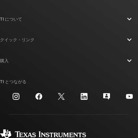
TI について
TI の概要
クイック・リンク
採用情報
お問い合わせ
ニュース
購入
TI E2E™ 設計サポート・フォーラム
ストーリー | チップ開発の舞台裏
TI API スイート
クロスリファレンス検索
TI とつながる
イベント
myTI 法人アカウント
カスタマー・サポート・センター
投資家向け情報
配送、お支払い、および税金
パッケージ
製造
ご注文に関する FAQ
品質と信頼性
コーポレート・シティズンシップ
販売特約店
myTI アカウントの FAQ