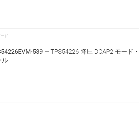
ボード
S54226EVM-539
— TPS54226 降圧 DCAP2 
ール