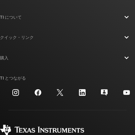
TI について
TI の概要
クイック・リンク
採用情報
お問い合わせ
ニュース
購入
TI E2E™ 設計サポート・フォーラム
ストーリー | チップ開発の舞台裏
TI API スイート
クロスリファレンス検索
TI とつながる
イベント
myTI 法人アカウント
カスタマー・サポート・センター
投資家向け情報
配送、お支払い、および税金
パッケージ
製造
ご注文に関する FAQ
品質と信頼性
コーポレート・シティズンシップ
販売特約店
myTI アカウントの FAQ