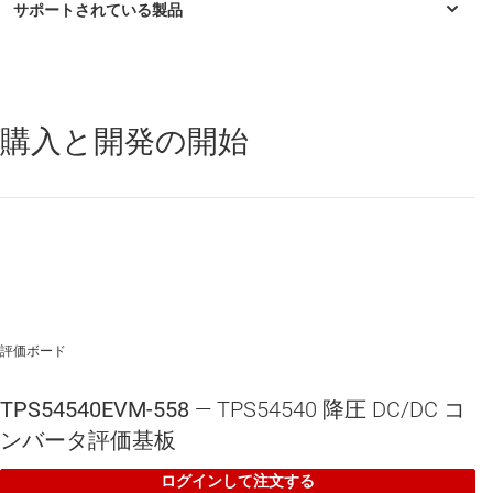
購入と開発の開始
TPS54540
—
Eco-mode 搭載、42V、5A、降圧 DC/DC コンバータ
評価ボード
TPS54540EVM-558
— TPS54540 降圧 DC/DC コ
ンバータ評価基板
ログインして注文する