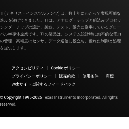
TI (テキサス・インスツルメンツ) は、数十年にわたって実現可能な
進歩を遂げてきました。TI は、アナログ・チップと組込みプロセッ
シング・チップの設計、製造、テスト、販売に従事しているグロー
バル半導体企業です。TI の製品は、システム設計時に効率的な電力
の管理、高精度のセンサ、データ送信に役立ち、優れた制御と処理
を提供します。
アクセシビリティ
Cookie ポリシー
プライバシーポリシー
販売約款
使用条件
商標
Webサイトに関するフィードバック
© Copyright 1995-
2026
Texas Instruments Incorporated. All rights
reserved.