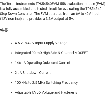
The Texas Instruments TPS54540EVM-558 evaluation module (EVM)
is a fully assembled and tested circuit for evaluating the TPS54540
Step-Down Converter. The EVM operates from an 6V to 42V input
(12V nominal) and provides a 3.3V output at 5A.
特長
4.5 V to 42 V Input Supply Voltage
Integrated 90-mΩ High Side N-Channel MOSFET
146 µA Operating Quiescent Current
2 µA Shutdown Current
100 kHz to 2.5 MHz Switching Frequency
Adjustable UVLO Voltage and Hysteresis