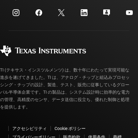
イベント
myTI 法人アカウント
カスタマー・サポート・センター
投資家向け情報
配送、お支払い、および税金
パッケージ
製造
ご注文に関する FAQ
品質と信頼性
コーポレート・シティズンシップ
販売特約店
myTI アカウントの FAQ
TI (テキサス・インスツルメンツ) は、数十年にわたって実現可能な
進歩を遂げてきました。TI は、アナログ・チップと組込みプロセッ
シング・チップの設計、製造、テスト、販売に従事しているグロー
バル半導体企業です。TI の製品は、システム設計時に効率的な電力
の管理、高精度のセンサ、データ送信に役立ち、優れた制御と処理
を提供します。
アクセシビリティ
Cookie ポリシー
プライバシーポリシー
販売約款
使用条件
商標