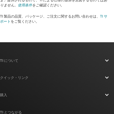
ま」提供されるもので、TI による仕様の追加を意図するものではあ
りません。
使用条件
をご確認ください。
TI 製品の品質、パッケージ、ご注文に関するお問い合わせは、
TI サ
ポート
をご覧ください。
TI について
TI の概要
クイック・リンク
採用情報
お問い合わせ
ニュース
購入
TI E2E™ 設計サポート・フォーラム
ストーリー | チップ開発の舞台裏
TI API スイート
クロスリファレンス検索
TI とつながる