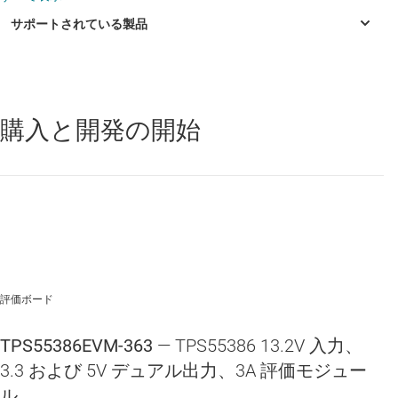
resistor change
3Adc Steady State Output Current (3A Peak)
600kHz switching frequency (Fixed by TPS55386)
Internal switching MOSFET and external Rectifier Diode
購入と開発の開始
TPS55383
—
外部補償機能対応、4.5V ～ 28V 入力、デュアル 3A 出
力、300kHz、降圧コンバータ
Double Sided 2 Active Layer PCB with all components
on top side (Test Point signals routed oninternal layers)
TPS55386
—
外部補償機能対応、4.5V ～ 28V 入力、デュアル 3A 出
力、600kHz、降圧コンバータ
Active Converter area of less than 2.5 square inch <
1.15" X 2.15"
Convenient test points for probing switching
waveforms and non-invasive loop response testing
評価ボード
TPS55386EVM-363
— TPS55386 13.2V 入力、
3.3 および 5V デュアル出力、3A 評価モジュー
ル