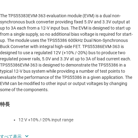
The TPS55383EVM-363 evaluation module (EVM) is a dual non-
synchronous buck converter providing fixed 5.0V and 3.3V output at
up to 3A each from a 12-V input bus. The EVM is designed to start up
from a single supply, so no additional bias voltage is required for start-
up. The module uses the TPS55386 600kHz Dual Non-Synchronous
Buck Converter with integral high-side FET. TPS55386EVM-363 is
designed to use a regulated 12V (+10% /-20%) bus to produce two
regulated power rails, 5.0V and 3.3V at up to 3A of load current each.
TPS55386EVM-363 is designed to demonstrate the TPS55386 in a
typical 12-V bus system while providing a number of test points to
evaluate the performance of the TPS55386 in a given application. The
EVM can be modified to other input or output voltages by changing
some of the components.
特長
12 V +10% /-20% input range
5.0 V and 3.3 V fixed output voltage, adjustable with